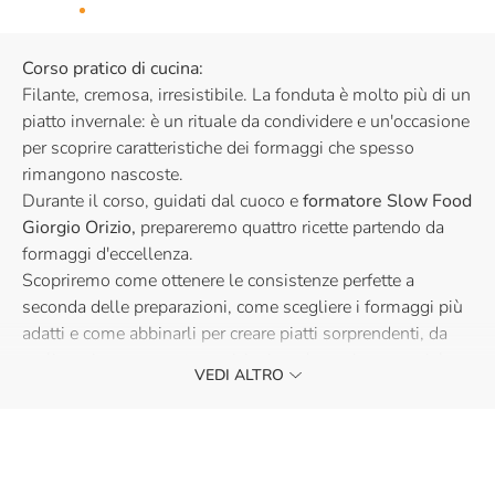
Corso pratico di cucina:
Filante, cremosa, irresistibile. La fonduta è molto più di un
piatto invernale: è un rituale da condividere e un'occasione
per scoprire caratteristiche dei formaggi che spesso
rimangono nascoste.
Durante il corso, guidati dal cuoco e
formatore Slow Food
Giorgio Orizio,
prepareremo quattro ricette partendo da
formaggi d'eccellenza.
Scopriremo come ottenere le consistenze perfette a
seconda delle preparazioni, come scegliere i formaggi più
adatti e come abbinarli per creare piatti sorprendenti, da
replicare in una cena tra amici o in un'occasione speciale.
VEDI ALTRO
Un corso pensato per chi ama cucinare, sperimentare e
conoscere i prodotti che raccontano i territori, la
biodiversità e le tradizioni custodite dalla rete Slow Food.
Perché dietro una fonduta perfetta c'è molto più di una