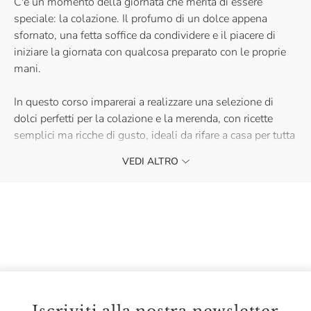
C'è un momento della giornata che merita di essere
speciale: la colazione. Il profumo di un dolce appena
sfornato, una fetta soffice da condividere e il piacere di
iniziare la giornata con qualcosa preparato con le proprie
mani.
In questo corso imparerai a realizzare una selezione di
dolci perfetti per la colazione e la merenda, con ricette
semplici ma ricche di gusto, ideali da rifare a casa per tutta
la famiglia.
VEDI ALTRO
Durante la lezione scoprirai tecniche, impasti e piccoli
segreti per ottenere dolci soffici, fragranti e sempre ben
riusciti, alternando preparazioni classiche e golose.
In preparazione*:
Biscotti da inzuppo
Torta della nonna
Mini chiffon cake