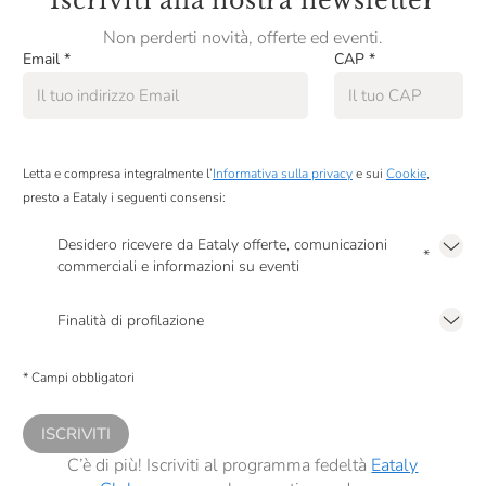
Iscriviti alla nostra newsletter
*Il menù può subire variazioni
Non perderti novità, offerte ed eventi.
Email
*
CAP
*
Il grembiule portalo tu, al resto ci pensiamo noi!
Per informazioni scrivere a corsitorino@eataly.it
La partecipazione ai nostri corsi è riservata ad un pubblico
Letta e compresa integralmente l’
Informativa sulla privacy
e sui
Cookie
,
maggiorenne.
presto a Eataly i seguenti consensi:
Se sei interessato a lezioni di cucina per bambini e ragazzi,
visita la nostra categoria Corsi per bambini.
Desidero ricevere da Eataly offerte, comunicazioni
*
commerciali e informazioni su eventi
Presto a Eataly il mio consenso per le attività di marketing descritte al
punto
2.F dell’Informativa sulla Privacy
Finalità di profilazione
Presto a Eataly il consenso per trattare i miei dati per finalità di profilazione
descritte al
punto 2.E dell’Informativa sulla Privacy
, nonché per propormi
* Campi obbligatori
comunicazioni commerciali personalizzate, in caso di consenso prestato ai
sensi del precedente punto 1.
ISCRIVITI
C’è di più! Iscriviti al programma fedeltà
Eataly