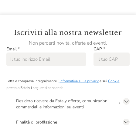
Iscriviti alla nostra newsletter
Non perderti novità, offerte ed eventi.
Email
*
CAP
*
Letta e compresa integralmente l’
Informativa sulla privacy
e sui
Cookie
,
presto a Eataly i seguenti consensi:
Desidero ricevere da Eataly offerte, comunicazioni
*
commerciali e informazioni su eventi
Presto a Eataly il mio consenso per le attività di marketing descritte al
punto
2.F dell’Informativa sulla Privacy
Finalità di profilazione
Presto a Eataly il consenso per trattare i miei dati per finalità di profilazione
descritte al
punto 2.E dell’Informativa sulla Privacy
, nonché per propormi