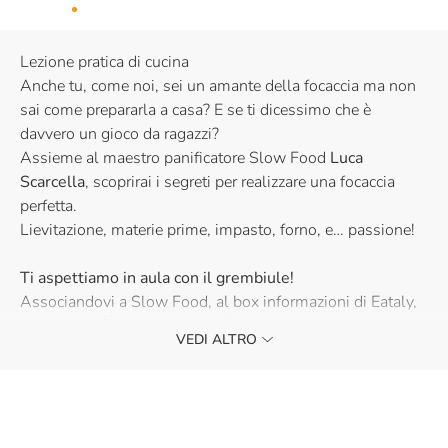
Lezione pratica di cucina
Anche tu, come noi, sei un amante della focaccia ma non
sai come prepararla a casa? E se ti dicessimo che è
davvero un gioco da ragazzi?
Assieme al maestro panificatore Slow Food
Luca
Scarcella
, scoprirai i segreti per realizzare una focaccia
perfetta.
Lievitazione, materie prime, impasto, forno, e… passione!
Ti aspettiamo in aula con il grembiule!
Associandovi a Slow Food, al box informazioni di Eataly,
e se siete già soci mostrando la tessera, riceverete uno
VEDI ALTRO
sconto del 10% sul costo di tutti i corsi (il costo della
tessera è di 35 euro).