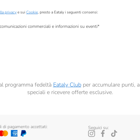
lla privacy
e sui
Cookie
, presto a Eataly i seguenti consensi:
, comunicazioni commerciali e informazioni su eventi
*
à di marketing descritte al
punto 2.F dell’Informativa sulla Privacy
dati per finalità di profilazione descritte al
punto 2.E dell’Informativa sulla Privacy
, nonché p
ai sensi del precedente punto 1.
ti al programma fedeltà
Eataly Club
per accumulare punti, a
speciali e ricevere offerte esclusive.
 di pagamento accettati:
Seguici su: