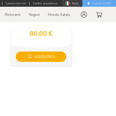
|
Lavora con noi
|
Centro assistenza
Italia
Inserisci il CAP
Ristoranti
Negozi
Mondo Eataly
80,00 €
AGGIUNGI