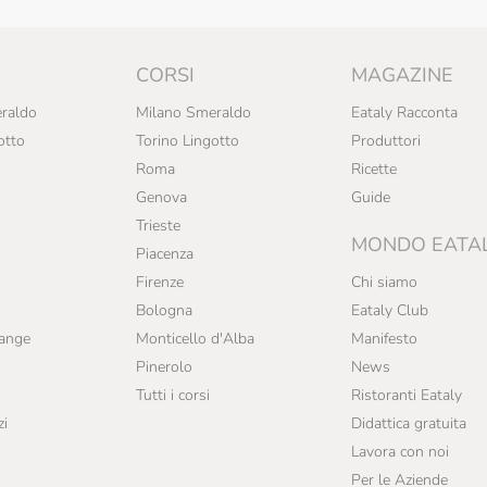
CORSI
MAGAZINE
raldo
Milano Smeraldo
Eataly Racconta
otto
Torino Lingotto
Produttori
Roma
Ricette
Genova
Guide
Trieste
MONDO EATA
Piacenza
Firenze
Chi siamo
Bologna
Eataly Club
range
Monticello d'Alba
Manifesto
Pinerolo
News
Tutti i corsi
Ristoranti Eataly
zi
Didattica gratuita
Lavora con noi
Per le Aziende