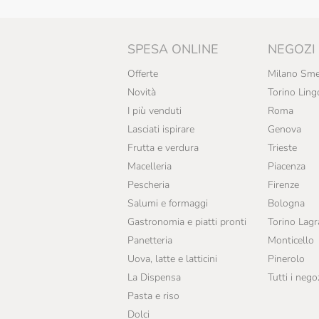
SPESA ONLINE
NEGOZI
Offerte
Milano Sme
Novità
Torino Ling
I più venduti
Roma
Lasciati ispirare
Genova
Frutta e verdura
Trieste
Macelleria
Piacenza
Pescheria
Firenze
Salumi e formaggi
Bologna
Gastronomia e piatti pronti
Torino Lag
Panetteria
Monticello
Uova, latte e latticini
Pinerolo
La Dispensa
Tutti i nego
Pasta e riso
Dolci