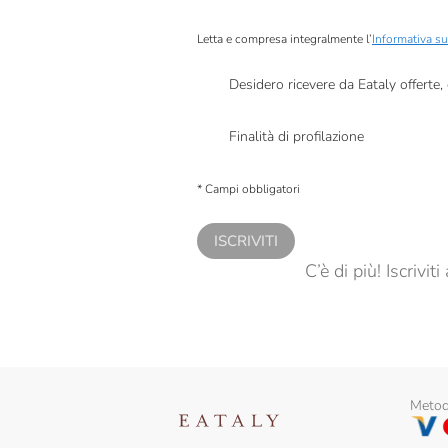
Letta e compresa integralmente l’
Informativa su
Desidero ricevere da Eataly offerte
Presto a Eataly il mio consenso per le attivit
Finalità di profilazione
Presto a Eataly il consenso per trattare i miei 
personalizzate, in caso di consenso prestato 
* Campi obbligatori
ISCRIVITI
C’è di più! Iscrivi
Metodi