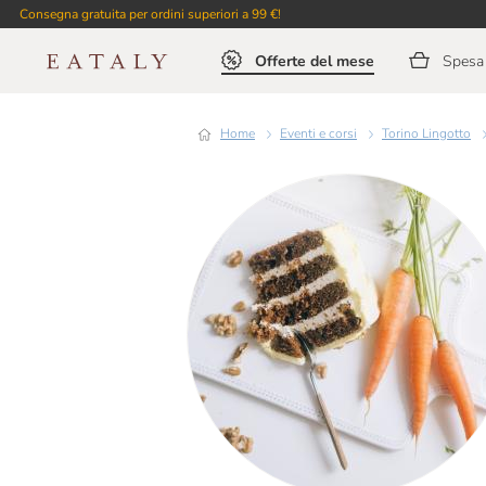
Consegna gratuita per ordini superiori a 99 €!
Offerte del mese
Spesa 
Home
Eventi e corsi
Torino Lingotto