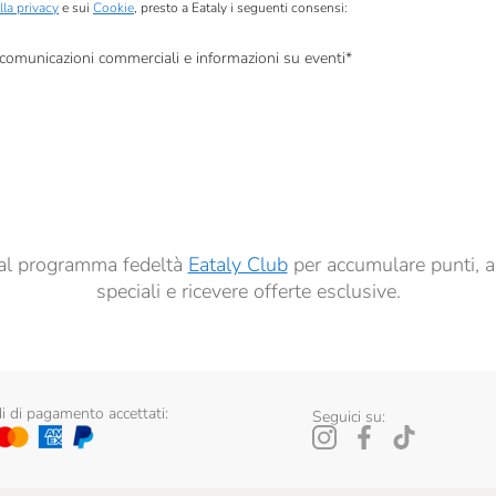
lla privacy
e sui
Cookie
, presto a Eataly i seguenti consensi:
, comunicazioni commerciali e informazioni su eventi
*
à di marketing descritte al
punto 2.F dell’Informativa sulla Privacy
dati per finalità di profilazione descritte al
punto 2.E dell’Informativa sulla Privacy
, nonché p
ai sensi del precedente punto 1.
ti al programma fedeltà
Eataly Club
per accumulare punti, a
speciali e ricevere offerte esclusive.
 di pagamento accettati:
Seguici su: