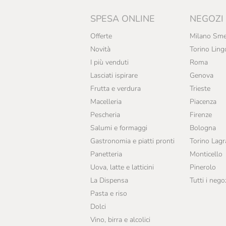
SPESA ONLINE
NEGOZI
Offerte
Milano Sme
Novità
Torino Ling
I più venduti
Roma
Lasciati ispirare
Genova
Frutta e verdura
Trieste
Macelleria
Piacenza
Pescheria
Firenze
Salumi e formaggi
Bologna
Gastronomia e piatti pronti
Torino Lag
Panetteria
Monticello
Uova, latte e latticini
Pinerolo
La Dispensa
Tutti i nego
Pasta e riso
Dolci
Vino, birra e alcolici