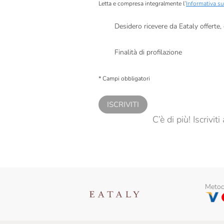
Letta e compresa integralmente l’
Informativa su
Desidero ricevere da Eataly offerte
Presto a Eataly il mio consenso per le attivit
Finalità di profilazione
Presto a Eataly il consenso per trattare i miei 
personalizzate, in caso di consenso prestato 
* Campi obbligatori
ISCRIVITI
C’è di più! Iscrivi
Metodi