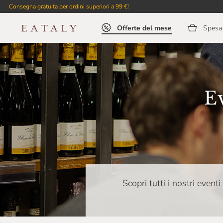
Consegna gratuita per ordini superiori a 99 €!
Offerte del mese
Spesa 
E
Scopri tutti i nostri event