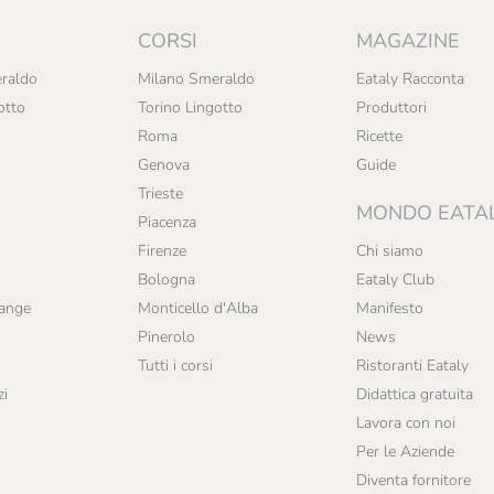
CORSI
MAGAZINE
raldo
Milano Smeraldo
Eataly Racconta
otto
Torino Lingotto
Produttori
Roma
Ricette
Genova
Guide
Trieste
MONDO EATA
Piacenza
Firenze
Chi siamo
Bologna
Eataly Club
range
Monticello d'Alba
Manifesto
Pinerolo
News
Tutti i corsi
Ristoranti Eataly
zi
Didattica gratuita
Lavora con noi
Per le Aziende
Diventa fornitore