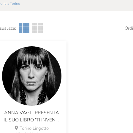
Eventi a Torino
sualizza:
Ordi
ANNA VAGLI PRESENTA
IL SUO LIBRO 'TI INVENTI
LE COSE'
Torino Lingotto