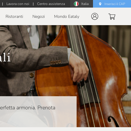
|
Lavora con noi
|
Centro assistenza
Italia
Inserisci il CAP
Ristoranti
Negozi
Mondo Eataly
li
 perfetta armonia. Prenota