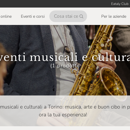
Eataly Club
online
Eventi e corsi
Per le aziende
venti musicali e cultura
(1 prodotti)
i musicali e culturali a Torino: musica, arte e buon cibo in
ora la tua esperienza!