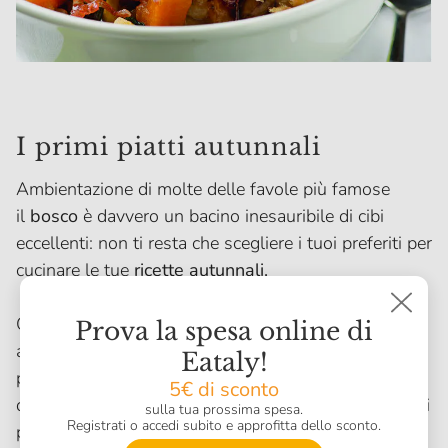
I primi piatti autunnali
Ambientazione di molte delle favole più famose
il
bosco
è davvero un bacino inesauribile di cibi
eccellenti: non ti resta che scegliere i tuoi preferiti per
cucinare le tue
ricette autunnali.
Oltre ai
funghi e ai tartufi
, sono molti altri i prodotti
Prova la spesa online di
autunnali che possono servire alla preparazione di
Eataly!
primi piatti succulenti. Basti pensare ai sughi a base
5€ di sconto
di selvaggina del bosco che diventano i partner ideali
sulla tua prossima spesa.
Registrati o accedi subito e approfitta dello sconto.
per le più varie
paste della tradizione nelle ricette