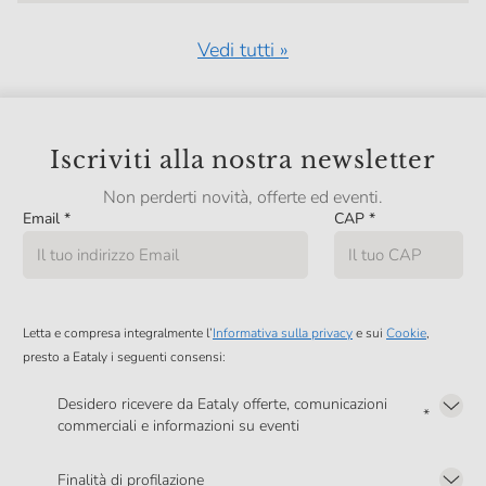
Vedi tutti »
Iscriviti alla nostra newsletter
Non perderti novità, offerte ed eventi.
Email
*
CAP
*
Letta e compresa integralmente l’
Informativa sulla privacy
e sui
Cookie
,
presto a Eataly i seguenti consensi:
Desidero ricevere da Eataly offerte, comunicazioni
*
commerciali e informazioni su eventi
Presto a Eataly il mio consenso per le attività di marketing descritte al
punto
2.F dell’Informativa sulla Privacy
Finalità di profilazione