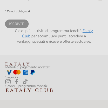
Presto a Eataly il consenso per trattare i miei dati per finalità di profilazione
descritte al
punto 2.E dell’Informativa sulla Privacy
, nonché per propormi
* Campi obbligatori
comunicazioni commerciali personalizzate, in caso di consenso prestato ai
sensi del precedente punto 1.
ISCRIVITI
C’è di più! Iscriviti al programma fedeltà
Eataly
Club
per accumulare punti, accedere a
vantaggi speciali e ricevere offerte esclusive.
Metodi di pagamento accettati:
Seguici su:
Scopri il programma fedeltà: