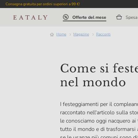
Consegna gratuita per ordini superiori a 99 €!
Offerte del mese
Spesa 
Home
magazine
Racconti
Come si fest
nel mondo
I festeggiamenti per il comple
raccontato nell'articolo sulla st
le conosciamo oggi nacquero ai
tutto il mondo e di trasformarsi
se le usanze più comuni sono dif