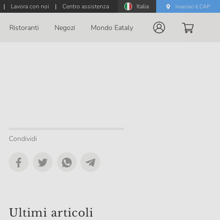
|
Lavora con noi
|
Centro assistenza
Italia
Inserisci il CAP
Ristoranti
Negozi
Mondo Eataly
Condividi
Ultimi articoli