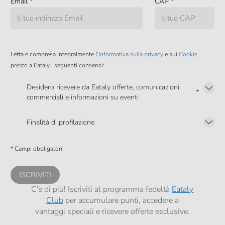
Email
*
CAP
*
Letta e compresa integralmente l’
Informativa sulla privacy
e sui
Cookie
,
presto a Eataly i seguenti consensi:
Desidero ricevere da Eataly offerte, comunicazioni
*
commerciali e informazioni su eventi
Presto a Eataly il mio consenso per le attività di marketing descritte al
punto
2.F dell’Informativa sulla Privacy
Finalità di profilazione
Presto a Eataly il consenso per trattare i miei dati per finalità di profilazione
descritte al
punto 2.E dell’Informativa sulla Privacy
, nonché per propormi
* Campi obbligatori
comunicazioni commerciali personalizzate, in caso di consenso prestato ai
sensi del precedente punto 1.
ISCRIVITI
C’è di più! Iscriviti al programma fedeltà
Eataly
Club
per accumulare punti, accedere a
vantaggi speciali e ricevere offerte esclusive.