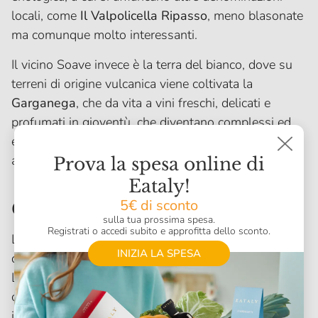
locali, come
Il Valpolicella Ripasso
, meno blasonate
ma comunque molto interessanti.
Il vicino Soave invece è la terra del bianco, dove su
terreni di origine vulcanica viene coltivata la
Garganega
, che da vita a vini freschi, delicati e
profumati in gioventù, che diventano complessi ed
eleganti se lasciati affinare per qualche anno, grazie
alle sue spiccate doti evolutive
Prova la spesa online di
Eataly!
5€ di sconto
Chianti Classico e Montalcino
sulla tua prossima spesa.
Registrati o accedi subito e approfitta dello sconto.
La Toscana è una terra che non ha davvero bisogno
INIZIA LA SPESA
di presentazioni.
Le sue colline, il suo panorama verdeggiante di ulivi,
cipressi e vigneti sono già stati raccontati in
innumerevoli film e libri ed hanno fatto fantasticare