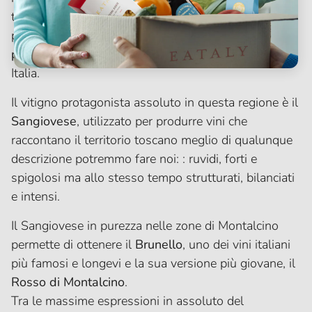
turisti da tutto il mondo. Ma oltre alla sua bellezza
paesaggistica, la Toscana ci regala alcuni dei
prodotti vitivinicoli più famosi e apprezzati
di tutta
Italia.
Il vitigno protagonista assoluto in questa regione è il
Sangiovese
, utilizzato per produrre vini che
raccontano il territorio toscano meglio di qualunque
descrizione potremmo fare noi: : ruvidi, forti e
spigolosi ma allo stesso tempo strutturati, bilanciati
e intensi.
Il Sangiovese in purezza nelle zone di Montalcino
permette di ottenere il
Brunello
, uno dei vini italiani
più famosi e longevi e la sua versione più giovane, il
Rosso di Montalcino
.
Tra le massime espressioni in assoluto del