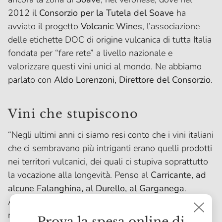
2012 il
Consorzio per la Tutela del Soave
ha
avviato il progetto
Volcanic Wines
, l’associazione
delle etichette DOC di origine vulcanica di tutta Italia
fondata per “fare rete” a livello nazionale e
valorizzare questi vini unici al mondo. Ne abbiamo
parlato con
Aldo Lorenzoni, Direttore del Consorzio
.
Vini che stupiscono
“Negli ultimi anni ci siamo resi conto che i vini italiani
che ci sembravano più intriganti erano quelli prodotti
nei territori vulcanici, dei quali ci stupiva soprattutto
la vocazione alla longevità. Penso al
Carricante, ad
alcune Falanghina, al Durello, al Garganega
.
Abbiamo capito il loro potenziale anche vedendo la
reazione delle persone nel momento in cui
Prova la spesa online di