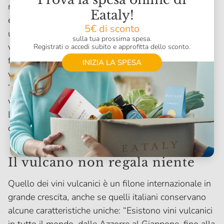
raccontavamo la storia e le caratteristiche di queste
Eataly!
etichette: è una
storia che sorprende e incuriosisce
,
5€ di sconto
una chiave di lettura innovativa e fresca dei nostri
sulla tua prossima spesa.
vini”. I singoli consorzi italiani non avevano però la
Registrati o accedi subito e approfitta dello sconto.
forza per proporre e promuovere sul mercato i vini
INIZIA LA SPESA
vulcanici: così è nata l’associazione
Volcanic Wines
.
“In passato queste etichette non erano state
valorizzate per mancanza di mezzi - racconta ancora
Lorenzoni - mentre adesso è tutto più semplice e
organico”.
Il vulcano non regala niente
Quello dei vini vulcanici è un filone internazionale in
grande crescita, anche se quelli italiani conservano
alcune caratteristiche uniche: “Esistono vini vulcanici