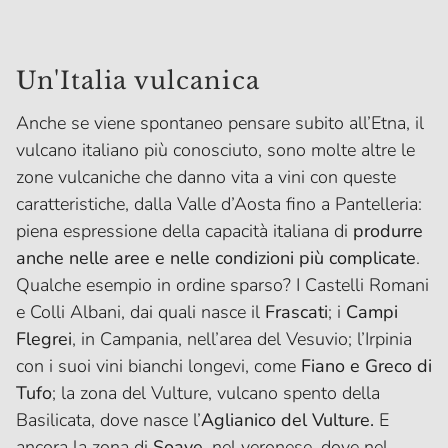
Un'Italia vulcanica
Anche se viene spontaneo pensare subito all’Etna, il
vulcano italiano più conosciuto, sono molte altre le
zone vulcaniche che danno vita a vini con queste
caratteristiche, dalla Valle d’Aosta fino a Pantelleria:
piena espressione della capacità italiana di
produrre
anche nelle aree e nelle condizioni più complicate
.
Qualche esempio in ordine sparso? I Castelli Romani
e Colli Albani, dai quali nasce il
Frascati
; i
Campi
Flegrei
, in Campania, nell’area del Vesuvio; l’Irpinia
con i suoi vini bianchi longevi, come
Fiano e Greco di
Tufo
; la zona del Vulture, vulcano spento della
Basilicata, dove nasce l’
Aglianico del Vulture.
E
ancora la zona di
Soave
, nel veronese, dove nel