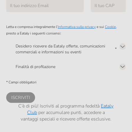
Letta e compresa integralmente l’
Informativa sulla privacy
e sui
Cookie
,
presto a Eataly i seguenti consensi:
Desidero ricevere da Eataly offerte, comunicazioni
*
commerciali e informazioni su eventi
Presto a Eataly il mio consenso per le attività di marketing descritte al
punto
2.F dell’Informativa sulla Privacy
Finalità di profilazione
Presto a Eataly il consenso per trattare i miei dati per finalità di profilazione
descritte al
punto 2.E dell’Informativa sulla Privacy
, nonché per propormi
* Campi obbligatori
comunicazioni commerciali personalizzate, in caso di consenso prestato ai
sensi del precedente punto 1.
ISCRIVITI
C’è di più! Iscriviti al programma fedeltà
Eataly
Club
per accumulare punti, accedere a
vantaggi speciali e ricevere offerte esclusive.