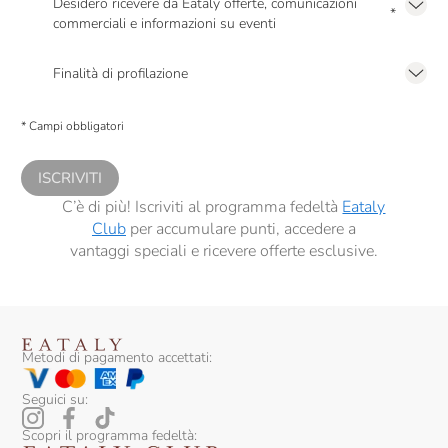
Desidero ricevere da Eataly offerte, comunicazioni
*
commerciali e informazioni su eventi
Presto a Eataly il mio consenso per le attività di marketing descritte al
punto
2.F dell’Informativa sulla Privacy
Finalità di profilazione
Presto a Eataly il consenso per trattare i miei dati per finalità di profilazione
descritte al
punto 2.E dell’Informativa sulla Privacy
, nonché per propormi
* Campi obbligatori
comunicazioni commerciali personalizzate, in caso di consenso prestato ai
sensi del precedente punto 1.
ISCRIVITI
C’è di più! Iscriviti al programma fedeltà
Eataly
Club
per accumulare punti, accedere a
vantaggi speciali e ricevere offerte esclusive.
Metodi di pagamento accettati:
Seguici su:
Scopri il programma fedeltà: