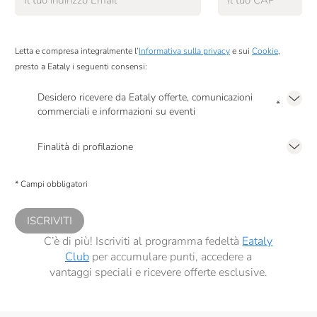
Letta e compresa integralmente l’
Informativa sulla privacy
e sui
Cookie
,
presto a Eataly i seguenti consensi:
Desidero ricevere da Eataly offerte, comunicazioni
*
commerciali e informazioni su eventi
Presto a Eataly il mio consenso per le attività di marketing descritte al
punto
2.F dell’Informativa sulla Privacy
Finalità di profilazione
Presto a Eataly il consenso per trattare i miei dati per finalità di profilazione
descritte al
punto 2.E dell’Informativa sulla Privacy
, nonché per propormi
* Campi obbligatori
comunicazioni commerciali personalizzate, in caso di consenso prestato ai
sensi del precedente punto 1.
ISCRIVITI
C’è di più! Iscriviti al programma fedeltà
Eataly
Club
per accumulare punti, accedere a
vantaggi speciali e ricevere offerte esclusive.