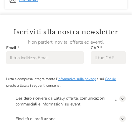
Iscriviti alla nostra newsletter
Non perderti novità, offerte ed eventi.
Email
*
CAP
*
Letta e compresa integralmente l’
Informativa sulla privacy
e sui
Cookie
,
presto a Eataly i seguenti consensi:
Desidero ricevere da Eataly offerte, comunicazioni
*
commerciali e informazioni su eventi
Presto a Eataly il mio consenso per le attività di marketing descritte al
punto
2.F dell’Informativa sulla Privacy
Finalità di profilazione
Presto a Eataly il consenso per trattare i miei dati per finalità di profilazione
descritte al
punto 2.E dell’Informativa sulla Privacy
, nonché per propormi