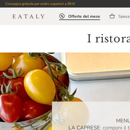
Consegna gratuita per ordini superiori a 99 €!
Offerte del mese
Spesa 
I risto
MENU
LA CAPRESE
: componi il 