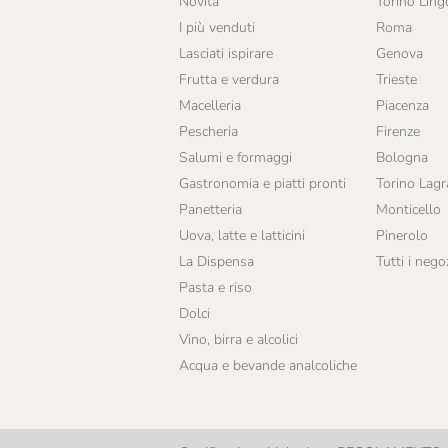
Novità
Torino Ling
I più venduti
Roma
Lasciati ispirare
Genova
Frutta e verdura
Trieste
Macelleria
Piacenza
Pescheria
Firenze
Salumi e formaggi
Bologna
Gastronomia e piatti pronti
Torino Lag
Panetteria
Monticello
Uova, latte e latticini
Pinerolo
La Dispensa
Tutti i nego
Pasta e riso
Dolci
Vino, birra e alcolici
Acqua e bevande analcoliche