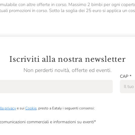
ulabile con altre offerte in corso. Massimo 2 bimbi per ogni copert
ali promozioni in corso. Sotto la soglia dei 25 euro si applica un cost
Iscriviti alla nostra newsletter
Non perderti novità, offerte ed eventi.
CAP
*
lla privacy
e sui
Cookie
, presto a Eataly i seguenti consensi:
, comunicazioni commerciali e informazioni su eventi
*
à di marketing descritte al
punto 2.F dell’Informativa sulla Privacy