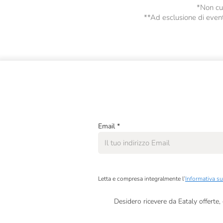
*Non cum
**Ad esclusione di eventu
Email
*
Letta e compresa integralmente l’
Informativa su
Desidero ricevere da Eataly offerte
Presto a Eataly il mio consenso per le attivit