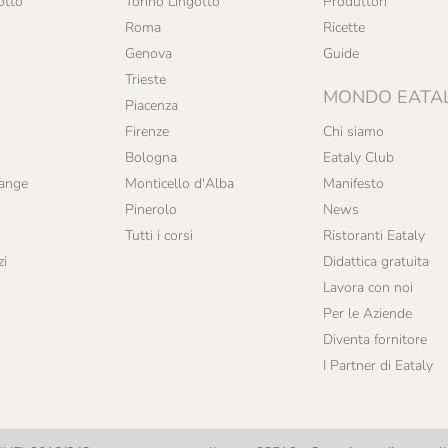
otto
Torino Lingotto
Produttori
Roma
Ricette
Genova
Guide
Trieste
MONDO EATA
Piacenza
Firenze
Chi siamo
Bologna
Eataly Club
range
Monticello d'Alba
Manifesto
Pinerolo
News
Tutti i corsi
Ristoranti Eataly
zi
Didattica gratuita
Lavora con noi
Per le Aziende
Diventa fornitore
I Partner di Eataly