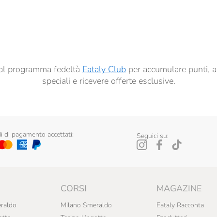
dati per finalità di profilazione descritte al
punto 2.E dell’Informativa sulla Privacy
, nonché p
ai sensi del precedente punto 1.
ti al programma fedeltà
Eataly Club
per accumulare punti, a
speciali e ricevere offerte esclusive.
 di pagamento accettati:
Seguici su:
CORSI
MAGAZINE
raldo
Milano Smeraldo
Eataly Racconta