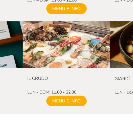
LUN – DOM:
11.00 - 22.00
LUN - D
MENU E INFO
IL CRUDO
GIARDÍ
LUN - DOM:
11.00 - 22.00
LUN - D
MENU E INFO