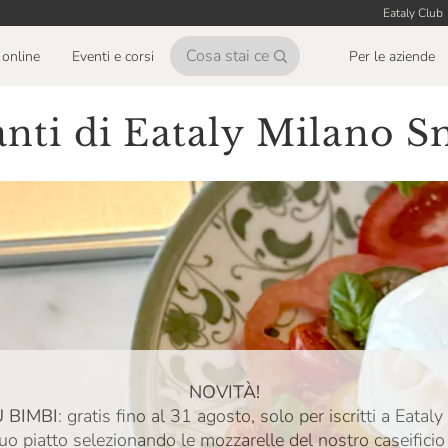
Eataly Club
online
Eventi e corsi
Per le aziende
ranti di Eataly Milano 
NOVITÀ!
 BIMBI
: gratis fino al 31 agosto, solo per iscritti a Eataly
tuo piatto selezionando le mozzarelle del nostro caseificio