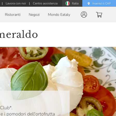
|
Lavora con noi
|
Centro assistenza
Italia
Inserisci il CAP
Ristoranti
Negozi
Mondo Eataly
Smeraldo
 Club*.
 e i pomodori dell'ortofrutta