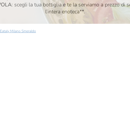
VOLA
: scegli la tua bottiglia e te la serviamo a prezzo di s
l’intera enoteca**.
Eataly Milano Smeraldo