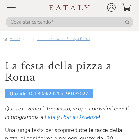
Home
...
Le ultime news di Eataly a Roma
La festa della pizza a
Roma
Quando: Dal 30/9/2021 al 9/10/2022
Questo evento è terminato, scopri i prossimi eventi
in programma a
Eataly Roma Ostiense
!
Una lunga festa per scoprire
tutte le facce della
pizza
, di ogni forma e per ogni gusto:
dal 30