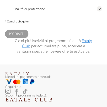
Presto a Eataly il mio consenso per le attività di marketing descritte al
punto
2.F dell’Informativa sulla Privacy
Finalità di profilazione
Presto a Eataly il consenso per trattare i miei dati per finalità di profilazione
descritte al
punto 2.E dell’Informativa sulla Privacy
, nonché per propormi
* Campi obbligatori
comunicazioni commerciali personalizzate, in caso di consenso prestato ai
sensi del precedente punto 1.
ISCRIVITI
C’è di più! Iscriviti al programma fedeltà
Eataly
Club
per accumulare punti, accedere a
vantaggi speciali e ricevere offerte esclusive.
Metodi di pagamento accettati:
Seguici su:
Scopri il programma fedeltà: