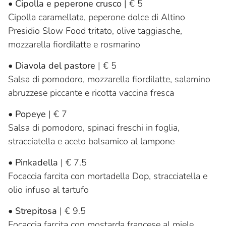
•
Cipolla e peperone crusco
| € 5
Cipolla caramellata, peperone dolce di Altino
Presidio Slow Food tritato, olive taggiasche,
mozzarella fiordilatte e rosmarino
•
Diavola del pastore
| € 5
Salsa di pomodoro, mozzarella fiordilatte, salamino
abruzzese piccante e ricotta vaccina fresca
•
Popeye
| € 7
Salsa di pomodoro, spinaci freschi in foglia,
stracciatella e aceto balsamico al lampone
•
Pinkadella
| € 7.5
Focaccia farcita con mortadella Dop, stracciatella e
olio infuso al tartufo
•
Strepitosa
| € 9.5
Focaccia farcita con mostarda francese al miele,