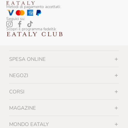
Sicily Food
Metodi di pagamento accettati:
Silvio Carta
Seguici su:
Sirch
Scopri il programma fedeltà:
Slow Food Editore
Slow Food Editore Per Eataly
SPESA ONLINE
Smeralda
Sottolestelle
NEGOZI
Sullali
CORSI
Tartuflanghe
Tenuta I Gelsi
MAGAZINE
Tenuta Rapitalà
MONDO EATALY
Tenute Lunelli