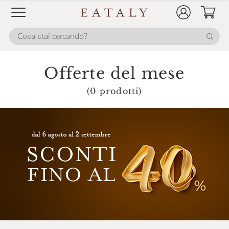
Fontanafredda
Fox Italia
Fresco Piada
Frescobaldi
Offerte del mese
Galvanina
(0 prodotti)
Gancia
Giavi
Gin Mare
Gli Aironi
Grondona
Guado Al Melo
Hendrick's