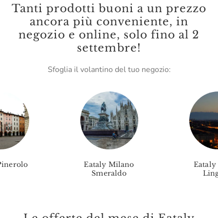
Tanti prodotti buoni a un prezzo
Leone
ancora più conveniente, in
negozio e online, solo fino al 2
Lungarotti
settembre!
Madama Oliva
Sfoglia il volantino del tuo negozio:
Malenchini
Mamma Mia
Marc E Manuel Giro
Marchese Raggio
Marchesi Migliorati
Pinerolo
Eataly Milano
Eataly
Marchesi Di Barolo
Smeraldo
Ling
Mario Fongo
Massimago