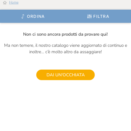
Home
Ignalat
ORDINA
FILTRA
Il Frutto Permesso
Il Mercante Di Spezie
Non ci sono ancora prodotti da provare qui!
Il Vallino
Ma non temere, il nostro catalogo viene aggiornato di continuo e
inoltre… c’è molto altro da assaggiare!
Inalpi
Is Veg
J.Gasco
DAI UN'OCCHIATA
Jam.m
La Valletta
La Zolla
Le Terre Di Don Peppe
Le Vigne Di Zamò