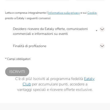
Poggio Al Tesoro
Raffo
Letta e compresa integralmente l’
Informativa sulla privacy
e sui
Cookie
,
presto a Eataly i seguenti consensi:
RealTea
Desidero ricevere da Eataly offerte, comunicazioni
Renato Ratti
*
commerciali e informazioni su eventi
Presto a Eataly il mio consenso per le attività di marketing descritte al
punto
Riso Del Falasco
2.F dell’Informativa sulla Privacy
Finalità di profilazione
Rocca Di Frassinello
Presto a Eataly il consenso per trattare i miei dati per finalità di profilazione
descritte al
punto 2.E dell’Informativa sulla Privacy
, nonché per propormi
Salmon & Co
* Campi obbligatori
comunicazioni commerciali personalizzate, in caso di consenso prestato ai
sensi del precedente punto 1.
Sangiolaro
ISCRIVITI
Santa Tea
C’è di più! Iscriviti al programma fedeltà
Eataly
Club
per accumulare punti, accedere a
Santa Vittoria
vantaggi speciali e ricevere offerte esclusive.
Sapone Di Un Tempo
Scyavuru