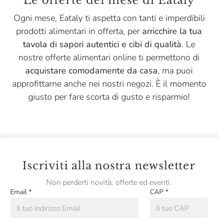
Le offerte del mese di Eataly
Menabrea
Ogni mese, Eataly ti aspetta con tanti e imperdibili
Montanaro
prodotti alimentari in offerta, per
arricchire la tua
Niasca Portofino
tavola di sapori autentici e cibi di qualità
. Le
nostre offerte alimentari online ti permettono di
Nonino
acquistare comodamente da casa
, ma puoi
Opperbacco
approfittarne anche nei nostri negozi. È il momento
Pasta Fresca Rossi
giusto per fare scorta di gusto e risparmio!
Pasta Natura
Pastificio Artusi
Pastificio Di Treviso
Iscriviti alla nostra newsletter
Pellegrino
Non perderti novità, offerte ed eventi.
Peroni
Email
*
CAP
*
Podere Cittadella