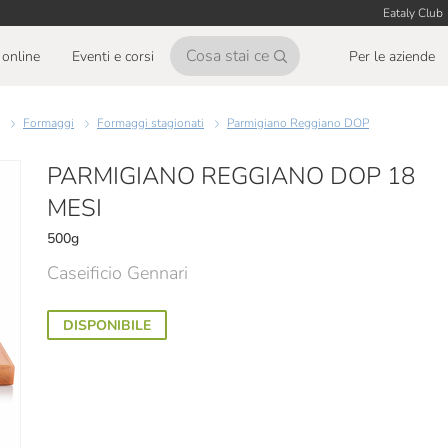
Eataly Club
online
Eventi e corsi
Per le aziende
Formaggi
Formaggi stagionati
Parmigiano Reggiano DOP
PARMIGIANO REGGIANO DOP 18
MESI
500g
Caseificio Gennari
DISPONIBILE