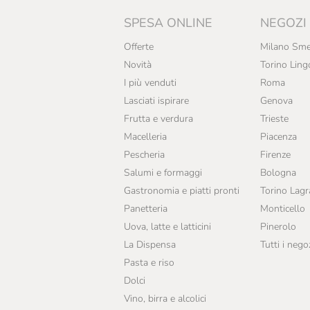
SPESA ONLINE
NEGOZI
Offerte
Milano Sme
Novità
Torino Ling
I più venduti
Roma
Lasciati ispirare
Genova
Frutta e verdura
Trieste
Macelleria
Piacenza
Pescheria
Firenze
Salumi e formaggi
Bologna
Gastronomia e piatti pronti
Torino Lag
Panetteria
Monticello
Uova, latte e latticini
Pinerolo
La Dispensa
Tutti i nego
Pasta e riso
Dolci
Vino, birra e alcolici