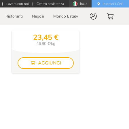
|
Lavora con noi
|
Centro assistenza
Italia
Inserisci il CAP
Ristoranti
Negozi
Mondo Eataly
23,45 €
46,90 €/kg
AGGIUNGI