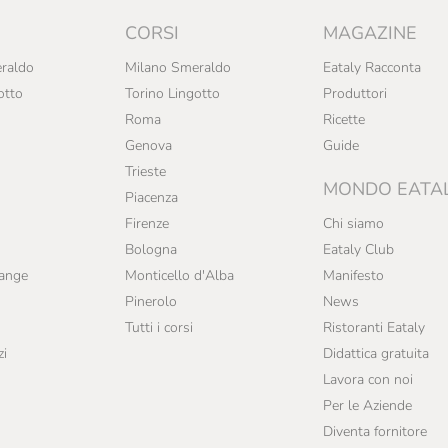
CORSI
MAGAZINE
raldo
Milano Smeraldo
Eataly Racconta
otto
Torino Lingotto
Produttori
Roma
Ricette
Genova
Guide
Trieste
MONDO EATA
Piacenza
Firenze
Chi siamo
Bologna
Eataly Club
range
Monticello d'Alba
Manifesto
Pinerolo
News
Tutti i corsi
Ristoranti Eataly
zi
Didattica gratuita
Lavora con noi
Per le Aziende
Diventa fornitore