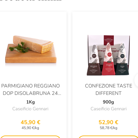
PARMIGIANO REGGIANO
CONFEZIONE TASTE
DOP DISOLABRUNA 24
DIFFERENT
MESI
1Kg
900g
Caseificio Gennari
Caseificio Gennari
45,90 €
52,90 €
45,90 €/kg
58,78 €/kg