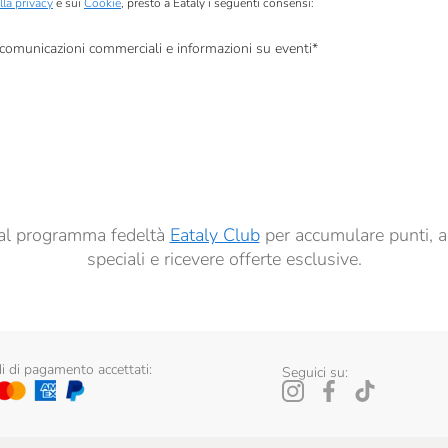
lla privacy
e sui
Cookie
, presto a Eataly i seguenti consensi:
, comunicazioni commerciali e informazioni su eventi
*
à di marketing descritte al
punto 2.F dell’Informativa sulla Privacy
dati per finalità di profilazione descritte al
punto 2.E dell’Informativa sulla Privacy
, nonché p
ai sensi del precedente punto 1.
ti al programma fedeltà
Eataly Club
per accumulare punti, a
speciali e ricevere offerte esclusive.
 di pagamento accettati:
Seguici su: