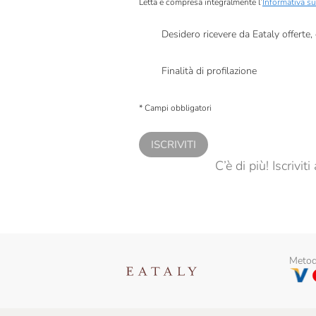
Letta e compresa integralmente l’
Informativa su
Desidero ricevere da Eataly offerte
Presto a Eataly il mio consenso per le attivit
Finalità di profilazione
Presto a Eataly il consenso per trattare i miei 
personalizzate, in caso di consenso prestato 
* Campi obbligatori
ISCRIVITI
C’è di più! Iscrivi
Metodi