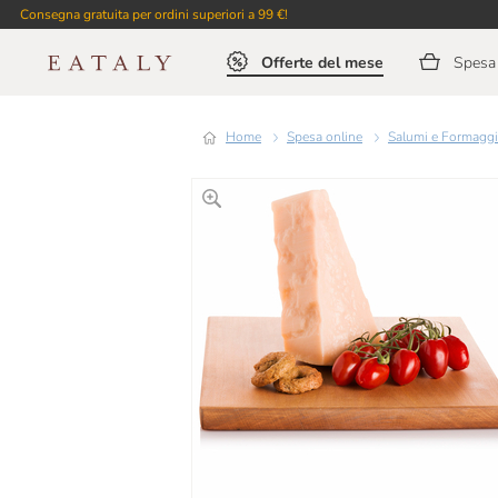
Consegna gratuita per ordini superiori a 99 €!
Offerte del mese
Spesa 
Home
Spesa online
Salumi e Formaggi