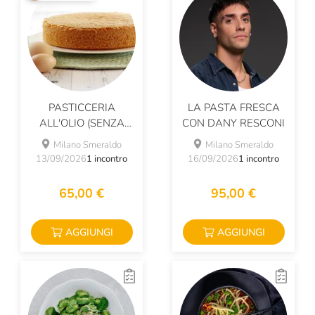
PASTICCERIA
LA PASTA FRESCA
ALL'OLIO (SENZA
CON DANY RESCONI
LATTOSIO)
Milano Smeraldo
Milano Smeraldo
13/09/2026
1 incontro
16/09/2026
1 incontro
65,00 €
95,00 €
AGGIUNGI
AGGIUNGI