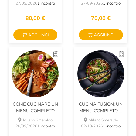
MANI)
CUCINA
27/09/2026
1 incontro
27/09/2026
1 incontro
ORTOCENTRICA
80,00 €
70,00 €
AGGIUNGI
AGGIUNGI
COME CUCINARE UN
CUCINA FUSION: UN
MENU COMPLETO
MENU COMPLETO A
CREATIVO
BASE DI RISO
Milano Smeraldo
Milano Smeraldo
28/09/2026
1 incontro
02/10/2026
1 incontro