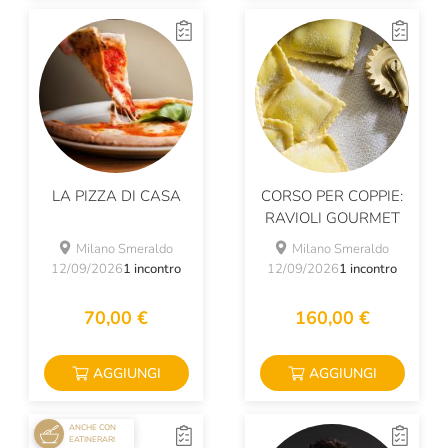
LA PIZZA DI CASA
CORSO PER COPPIE:
RAVIOLI GOURMET
Milano Smeraldo
Milano Smeraldo
12/09/2026
1 incontro
12/09/2026
1 incontro
70,00 €
160,00 €
AGGIUNGI
AGGIUNGI
ANCHE CON
EATINERARI