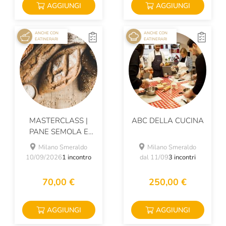
AGGIUNGI
AGGIUNGI
ANCHE CON
ANCHE CON
EATINERARI
EATINERARI
MASTERCLASS |
ABC DELLA CUCINA
PANE SEMOLA E
SESAMO
Milano Smeraldo
Milano Smeraldo
10/09/2026
1 incontro
dal 11/09
3 incontri
70,00 €
250,00 €
AGGIUNGI
AGGIUNGI