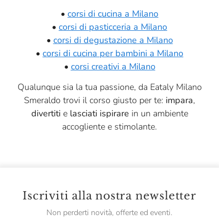
•
corsi di cucina a Milano
•
corsi di pasticceria a Milano
•
corsi di degustazione a Milano
•
corsi di cucina per bambini a Milano
•
corsi creativi a Milano
Qualunque sia la tua passione, da Eataly Milano
Smeraldo trovi il corso giusto per te:
impara
,
divertiti
e
lasciati ispirare
in un ambiente
accogliente e stimolante.
Iscriviti alla nostra newsletter
Non perderti novità, offerte ed eventi.