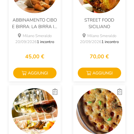
ABBINAMENTO CIBO
STREET FOOD
E BIRRA: LA BIRRA IN
SICILIANO
TAVOLA
Milano Smeraldo
Milano Smeraldo
20/09/2026
1 incontro
20/09/2026
1 incontro
45,00 €
70,00 €
AGGIUNGI
AGGIUNGI