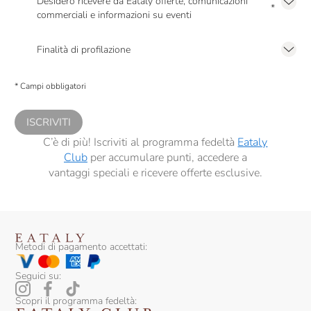
Desidero ricevere da Eataly offerte, comunicazioni
*
commerciali e informazioni su eventi
Presto a Eataly il mio consenso per le attività di marketing descritte al
punto
2.F dell’Informativa sulla Privacy
Finalità di profilazione
Presto a Eataly il consenso per trattare i miei dati per finalità di profilazione
descritte al
punto 2.E dell’Informativa sulla Privacy
, nonché per propormi
* Campi obbligatori
comunicazioni commerciali personalizzate, in caso di consenso prestato ai
sensi del precedente punto 1.
ISCRIVITI
C’è di più! Iscriviti al programma fedeltà
Eataly
Club
per accumulare punti, accedere a
vantaggi speciali e ricevere offerte esclusive.
Metodi di pagamento accettati:
Seguici su:
Scopri il programma fedeltà: