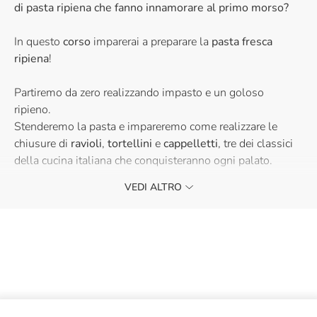
di pasta ripiena che fanno innamorare al primo morso?
In questo
corso
imparerai a preparare la
pasta fresca
ripiena
!
Partiremo da zero realizzando impasto e un goloso
ripieno.
Stenderemo la pasta e impareremo come realizzare le
chiusure di
ravioli
,
tortellini
e
cappelletti
, tre dei classici
della cucina italiana che conquisteranno ogni palato.
VEDI ALTRO
Al termine della lezione gusteremo il risultato.
Ogni partecipante riceverà:
Buono sconto del 10% da utilizzare in negozio
Dispensa con le ricette da replicare a casa