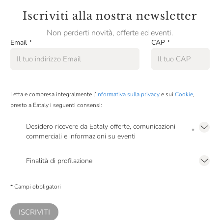
Iscriviti alla nostra newsletter
Ti aspettiamo con il tuo grembiule!
Non perderti novità, offerte ed eventi.
Email
*
CAP
*
Si prega di segnalare eventuali allergie o intolleranze
Per maggiori informazioni:
didattica.firenze@eataly.com
Letta e compresa integralmente l’
Informativa sulla privacy
e sui
Cookie
,
Diritto di recesso con almeno 5 giorni di anticipo
presto a Eataly i seguenti consensi:
Desidero ricevere da Eataly offerte, comunicazioni
*
commerciali e informazioni su eventi
Presto a Eataly il mio consenso per le attività di marketing descritte al
punto
2.F dell’Informativa sulla Privacy
Finalità di profilazione
Presto a Eataly il consenso per trattare i miei dati per finalità di profilazione
descritte al
punto 2.E dell’Informativa sulla Privacy
, nonché per propormi
* Campi obbligatori
comunicazioni commerciali personalizzate, in caso di consenso prestato ai
sensi del precedente punto 1.
ISCRIVITI