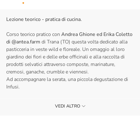
Lezione teorico - pratica di cucina.
Corso teorico pratico con
Andrea Ghione ed Erika Coletto
di @antea.farm
di Trana (TO) questa volta dedicato alla
pasticceria in veste wild e floreale. Un omaggio al loro
giardino dei fiori e delle erbe officinali e alla raccolta di
prodotti selvatici attraverso composte, marinature,
cremosi, ganache, crumble e viennesi.
Ad accompagnare la serata, una piccola degustazione di
Infusi.
VEDI ALTRO
Ti aspettiamo con il tuo grembiule!
Per informazioni scrivi a
corsi.lingotto@eataly.com .
La partecipazione ai nostri corsi è riservata ad un pubblico
maggiorenne.