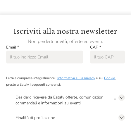
Se sei interessato a lezioni di cucina per bambini e ragazzi,
visita la nostra categoria
Corsi per bambini
.
Iscriviti alla nostra newsletter
Non perderti novità, offerte ed eventi.
Email
*
CAP
*
Letta e compresa integralmente l’
Informativa sulla privacy
e sui
Cookie
,
presto a Eataly i seguenti consensi:
Desidero ricevere da Eataly offerte, comunicazioni
*
commerciali e informazioni su eventi
Presto a Eataly il mio consenso per le attività di marketing descritte al
punto
2.F dell’Informativa sulla Privacy
Finalità di profilazione
Presto a Eataly il consenso per trattare i miei dati per finalità di profilazione
descritte al
punto 2.E dell’Informativa sulla Privacy
, nonché per propormi