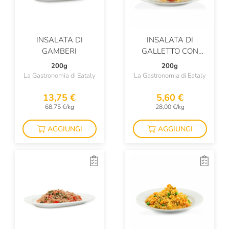
INSALATA DI
INSALATA DI
GAMBERI
GALLETTO CON
POMODORINO
200g
200g
SECCO, FETA E OLIVE
La Gastronomia di Eataly
La Gastronomia di Eataly
TAGGIASCHE
13,75 €
5,60 €
68,75 €/kg
28,00 €/kg
AGGIUNGI
AGGIUNGI