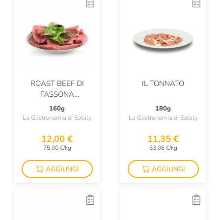
Vezzoli
Vicente Marino
Vios
Zenagroup
Zorzi
ROAST BEEF DI
IL TONNATO
FASSONA
PIEMONTESE
160g
180g
La Gastronomia di Eataly
La Gastronomia di Eataly
12,00 €
11,35 €
75,00 €/kg
63,06 €/kg
AGGIUNGI
AGGIUNGI