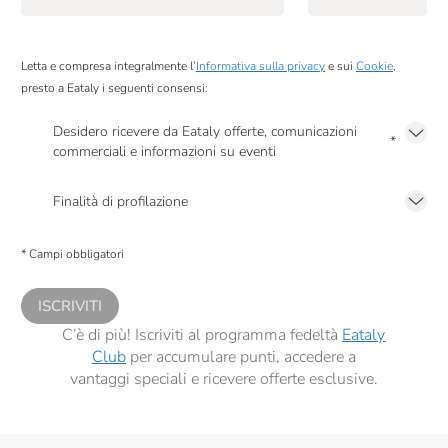
Letta e compresa integralmente l’
Informativa sulla privacy
e sui
Cookie
,
presto a Eataly i seguenti consensi:
Desidero ricevere da Eataly offerte, comunicazioni
*
commerciali e informazioni su eventi
Presto a Eataly il mio consenso per le attività di marketing descritte al
punto
2.F dell’Informativa sulla Privacy
Finalità di profilazione
Presto a Eataly il consenso per trattare i miei dati per finalità di profilazione
descritte al
punto 2.E dell’Informativa sulla Privacy
, nonché per propormi
* Campi obbligatori
comunicazioni commerciali personalizzate, in caso di consenso prestato ai
sensi del precedente punto 1.
ISCRIVITI
C’è di più! Iscriviti al programma fedeltà
Eataly
Club
per accumulare punti, accedere a
vantaggi speciali e ricevere offerte esclusive.