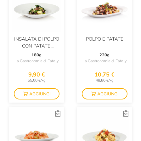
INSALATA DI POLPO
POLPO E PATATE
CON PATATE,
SEDANO E OLIVE
180g
220g
TAGGIASCHE
La Gastronomia di Eataly
La Gastronomia di Eataly
9,90 €
10,75 €
55,00 €/kg
48,86 €/kg
AGGIUNGI
AGGIUNGI