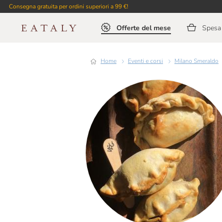
Consegna gratuita per ordini superiori a 99 €!
Offerte del mese
Spesa 
Home
Eventi e corsi
Milano Smeraldo