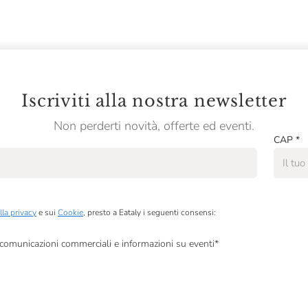
Iscriviti alla nostra newsletter
Non perderti novità, offerte ed eventi.
CAP
*
lla privacy
e sui
Cookie
, presto a Eataly i seguenti consensi:
, comunicazioni commerciali e informazioni su eventi
*
à di marketing descritte al
punto 2.F dell’Informativa sulla Privacy
dati per finalità di profilazione descritte al
punto 2.E dell’Informativa sulla Privacy
, nonché p
ai sensi del precedente punto 1.