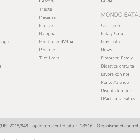
Genova
Guide
Trieste
MONDO EATA
Piacenza
Firenze
Chi siamo
Bologna
Eataly Club
range
Monticello d'Alba
Manifesto
Pinerolo
News
Tutti i corsi
Ristoranti Eataly
zi
Didattica gratuita
Lavora con noi
Per le Aziende
Diventa fornitore
I Partner di Eataly
UE) 2018/848 - operatore controllato n. 28516 - Organismo di contro