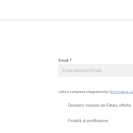
Email
*
Letta e compresa integralmente l’
Informativa su
Desidero ricevere da Eataly offerte
Presto a Eataly il mio consenso per le attivit
Finalità di profilazione
Presto a Eataly il consenso per trattare i miei 
personalizzate, in caso di consenso prestato 