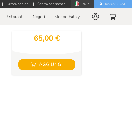
|
Lavora con noi
|
Centro assistenza
Italia
Inserisci il CAP
Ristoranti
Negozi
Mondo Eataly
65,00 €
AGGIUNGI