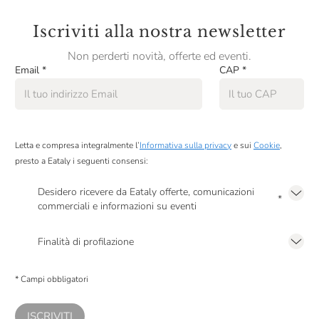
Iscriviti alla nostra newsletter
Non perderti novità, offerte ed eventi.
Email
*
CAP
*
Letta e compresa integralmente l’
Informativa sulla privacy
e sui
Cookie
,
presto a Eataly i seguenti consensi:
Desidero ricevere da Eataly offerte, comunicazioni
*
commerciali e informazioni su eventi
Presto a Eataly il mio consenso per le attività di marketing descritte al
punto
2.F dell’Informativa sulla Privacy
Finalità di profilazione
Presto a Eataly il consenso per trattare i miei dati per finalità di profilazione
descritte al
punto 2.E dell’Informativa sulla Privacy
, nonché per propormi
* Campi obbligatori
comunicazioni commerciali personalizzate, in caso di consenso prestato ai
sensi del precedente punto 1.
ISCRIVITI