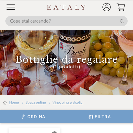
Bottiglie da regalare
(1 prodotti)
Home
Spesa online
Vino, birra e alcolici
ORDINA
FILTRA