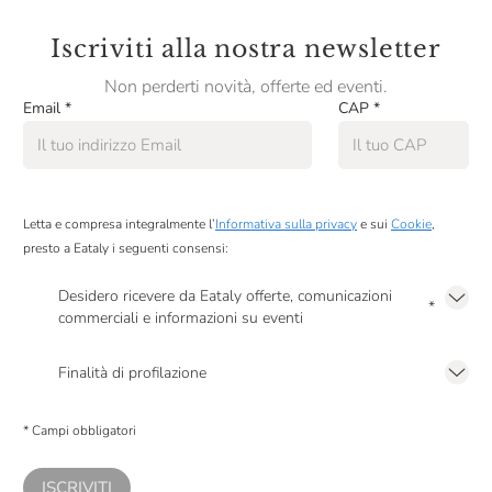
Iscriviti alla nostra newsletter
Non perderti novità, offerte ed eventi.
Email
*
CAP
*
Letta e compresa integralmente l’
Informativa sulla privacy
e sui
Cookie
,
presto a Eataly i seguenti consensi:
Desidero ricevere da Eataly offerte, comunicazioni
*
commerciali e informazioni su eventi
Presto a Eataly il mio consenso per le attività di marketing descritte al
punto
2.F dell’Informativa sulla Privacy
Finalità di profilazione
Presto a Eataly il consenso per trattare i miei dati per finalità di profilazione
descritte al
punto 2.E dell’Informativa sulla Privacy
, nonché per propormi
* Campi obbligatori
comunicazioni commerciali personalizzate, in caso di consenso prestato ai
sensi del precedente punto 1.
ISCRIVITI