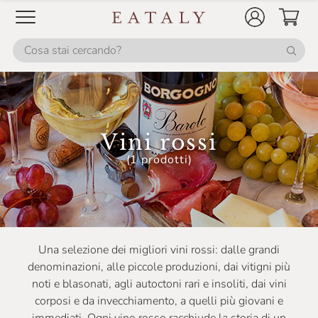
Casale Del Giglio
Cascina Corte
Cascina GemmaRina
Cascina Gilli
Cascina Valle Asinari
Vini rossi
Castellare Di Castellina
(1 prodotti)
Castello Monaci
Castello Monsanto
Castello Di Ama
Una selezione dei migliori vini rossi: dalle grandi
Castello Di Monsanto
denominazioni, alle piccole produzioni, dai vitigni più
noti e blasonati, agli autoctoni rari e insoliti, dai vini
Ceci
corposi e da invecchiamento, a quelli più giovani e
Celestina Fè