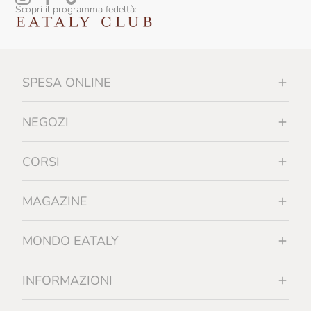
Scopri il programma fedeltà:
Falesco
Famiglia Orro
Fattoi
SPESA ONLINE
Fattoria La Rivolta
Fattoria Di Bacchereto
NEGOZI
Favaro
CORSI
Felline
Felluga
MAGAZINE
Felsina
MONDO EATALY
Ferrucci
Feudi Di San Gregorio
INFORMAZIONI
Filippo Grasso