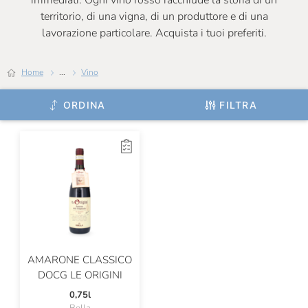
immediati. Ogni vino rosso racchiude la storia di un
territorio, di una vigna, di un produttore e di una
Certosa Di Belriguardo
lavorazione particolare. Acquista i tuoi preferiti.
Chateau De Roquefort
Home
...
Vino
Chateau Musar
Chiarli
ORDINA
FILTRA
Cincinnato
Ciolli
Claudio Cipressi
Clerico
Cleto Chiarli
ColleMassari
AMARONE CLASSICO
DOCG LE ORIGINI
Colombaio Santa Chiara
0,75l