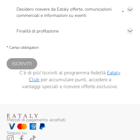
Dennis Zoppi
Desidero ricevere da Eataly offerte, comunicazioni
*
Di Majo Norante
commerciali e informazioni su eventi
Presto a Eataly il mio consenso per le attività di marketing descritte al
punto
Dirupi
2.F dell’Informativa sulla Privacy
Finalità di profilazione
Domaine Des Pères De L'Eglise
Presto a Eataly il consenso per trattare i miei dati per finalità di profilazione
descritte al
punto 2.E dell’Informativa sulla Privacy
, nonché per propormi
* Campi obbligatori
comunicazioni commerciali personalizzate, in caso di consenso prestato ai
Donna Olimpia
sensi del precedente punto 1.
Donnafugata
ISCRIVITI
C’è di più! Iscriviti al programma fedeltà
Eataly
Dourthe
Club
per accumulare punti, accedere a
vantaggi speciali e ricevere offerte esclusive.
Duca Di Salaparuta
Edi Kante
Elio Ottin
Metodi di pagamento accettati:
Emidio Pepe
Seguici su:
Fabrizio Ressia