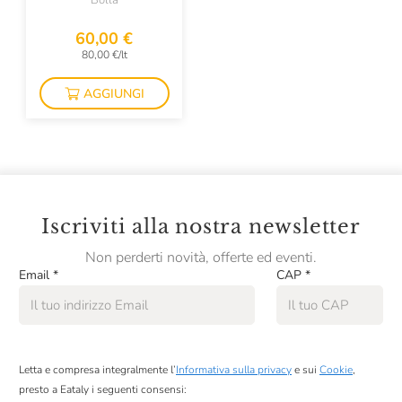
Bolla
Colombaio Di Cencio
60,00 €
Colterenzio
80,00 €/lt
Conti Di Buscareto
AGGIUNGI
Contini
Contrada Di Sorano
Cooperativa Agricola La Collina
Corte Giara
Iscriviti alla nostra newsletter
Cos
Non perderti novità, offerte ed eventi.
Email
*
CAP
*
Cotar
Croci
David Duband
Letta e compresa integralmente l’
Informativa sulla privacy
e sui
Cookie
,
Denis Montanar
presto a Eataly i seguenti consensi: