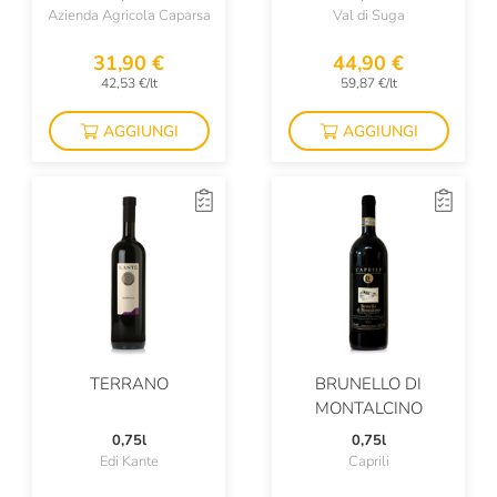
Azienda Agricola Caparsa
Val di Suga
Tenuta Di Carobbio
31,90 €
44,90 €
Tenute Dettori
42,53 €/lt
59,87 €/lt
Tenute Lunelli
AGGIUNGI
AGGIUNGI
Terre Degli Svevi
Tiefenbrunner
Tormaresca
Tornatore
Tramin
Travaglini
TERRANO
BRUNELLO DI
MONTALCINO
Trebotti
0,75l
0,75l
Trullo Di Noha
Edi Kante
Caprili