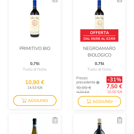
OFFERTA
DAL 06/08 AL 02/09
PRIMITIVO BIO
NEGROAMARO
BIOLOGICO
0,75l
0,75l
Trullo di Noha
Trullo di Noha
Prezzo
-31%
10,90 €
precedente
7,50 €
10,90 €
14,53 €/lt
10,00 €/lt
14,53 €/lt
AGGIUNGI
AGGIUNGI