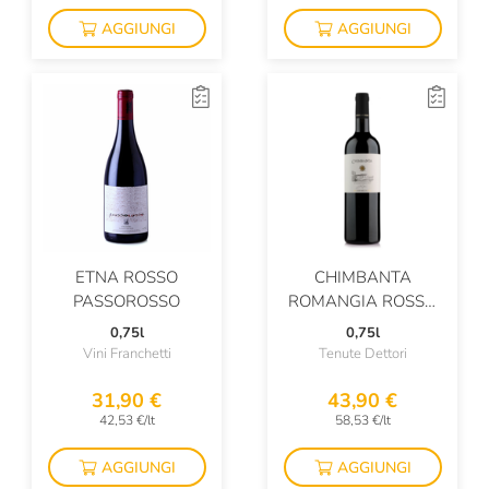
AGGIUNGI
AGGIUNGI
ETNA ROSSO
CHIMBANTA
PASSOROSSO
ROMANGIA ROSSO
IGT
0,75l
0,75l
Vini Franchetti
Tenute Dettori
31,90 €
43,90 €
42,53 €/lt
58,53 €/lt
AGGIUNGI
AGGIUNGI