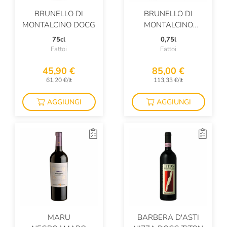
BRUNELLO DI
BRUNELLO DI
MONTALCINO DOCG
MONTALCINO
RISERVA
75cl
0,75l
Fattoi
Fattoi
45,90 €
85,00 €
61,20 €/lt
113,33 €/lt
AGGIUNGI
AGGIUNGI
MARU
BARBERA D'ASTI