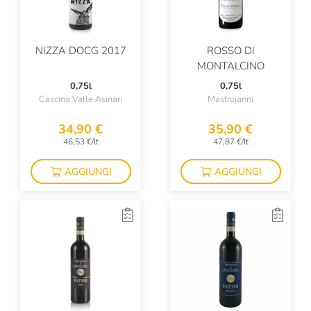
NIZZA DOCG 2017
ROSSO DI
MONTALCINO
0,75l
0,75l
Cascina Valle Asinari
Mastrojanni
34,90 €
35,90 €
46,53 €/lt
47,87 €/lt
AGGIUNGI
AGGIUNGI