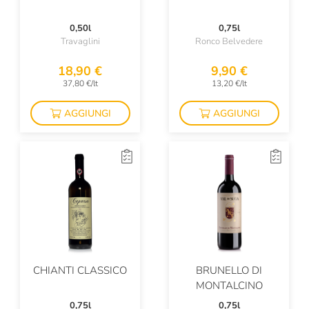
Santa Vittoria
0,50l
0,75l
Travaglini
Ronco Belvedere
Santi
18,90 €
9,90 €
Secondo Marco
37,80 €/lt
13,20 €/lt
Serafini & Vidotto
AGGIUNGI
AGGIUNGI
Sergio Arcuri
Sergio Mottura
Silvio Carta
Sorrentino
Tenuta Castelbuono
Tenuta I Gelsi
CHIANTI CLASSICO
BRUNELLO DI
Tenuta Rapitalà
MONTALCINO
0,75l
0,75l
Tenuta Scerscé