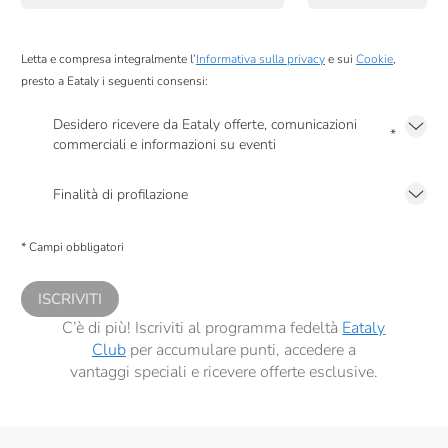
Letta e compresa integralmente l’
Informativa sulla privacy
e sui
Cookie
,
presto a Eataly i seguenti consensi:
Desidero ricevere da Eataly offerte, comunicazioni
*
commerciali e informazioni su eventi
Presto a Eataly il mio consenso per le attività di marketing descritte al
punto
2.F dell’Informativa sulla Privacy
Finalità di profilazione
Presto a Eataly il consenso per trattare i miei dati per finalità di profilazione
descritte al
punto 2.E dell’Informativa sulla Privacy
, nonché per propormi
* Campi obbligatori
comunicazioni commerciali personalizzate, in caso di consenso prestato ai
sensi del precedente punto 1.
ISCRIVITI
C’è di più! Iscriviti al programma fedeltà
Eataly
Club
per accumulare punti, accedere a
vantaggi speciali e ricevere offerte esclusive.