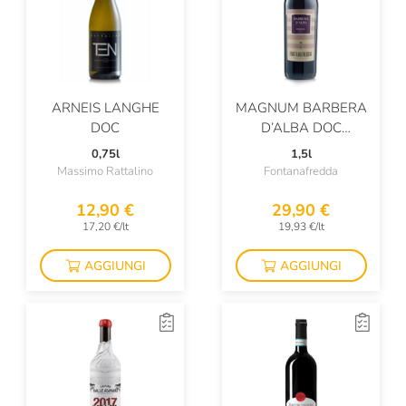
ARNEIS LANGHE
MAGNUM BARBERA
DOC
D’ALBA DOC
RAIMONDA
0,75l
1,5l
Massimo Rattalino
Fontanafredda
12,90 €
29,90 €
17,20 €/lt
19,93 €/lt
AGGIUNGI
AGGIUNGI