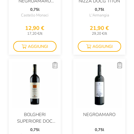
NEGROAMARO
NIZZA DOCG TITON
SALENTO
0,75l
0,75l
Castello Monaci
L'Armangia
12,90 €
21,90 €
17,20 €/lt
29,20 €/lt
AGGIUNGI
AGGIUNGI
BOLGHERI
NEGROAMARO
SUPERIORE DOC
SONDRAIA
0,75l
0,75l