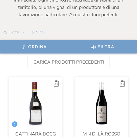
immediati. Ogni vino rosso racchiude la storia di un
Prunotto
territorio, di una vigna, di un produttore e di una
lavorazione particolare. Acquista i tuoi preferiti.
Raina
Renato Ratti
Home
...
Vino
Ridolfi Montalcino
ORDINA
FILTRA
Riserva Della Cascina
CARICA PRODOTTI PRECEDENTI
Rocca Di Frassinello
Ronco Belvedere
SRC
Salcheto
San Michele Appiano
San Patrignano
San Polo Montalcino
GATTINARA DOCG
VIN DI LÀ ROSSO