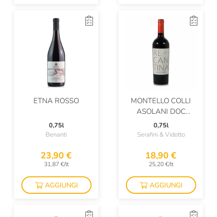
ETNA ROSSO
MONTELLO COLLI
ASOLANI DOC
ROSSO RECANTINA
0,75l
0,75l
Benanti
Serafini & Vidotto
23,90 €
18,90 €
31,87 €/lt
25,20 €/lt
AGGIUNGI
AGGIUNGI