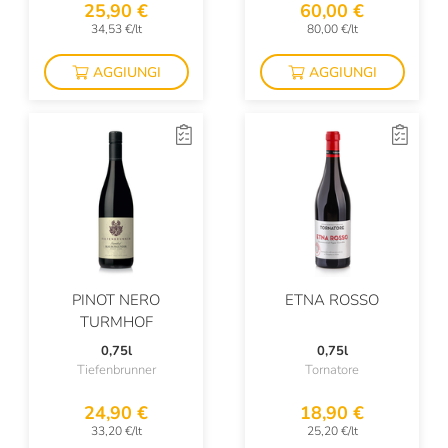
Umani Ronchi
25,90 €
60,00 €
34,53 €/lt
80,00 €/lt
Val Di Suga
AGGIUNGI
AGGIUNGI
Valle Reale
Vicara
Viglione
Vigneti Massa
Villa Minelli
Vini Franchetti
PINOT NERO
ETNA ROSSO
TURMHOF
0,75l
0,75l
Tiefenbrunner
Tornatore
24,90 €
18,90 €
33,20 €/lt
25,20 €/lt