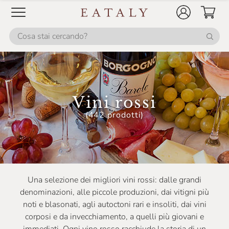
Pietradolce
Pietraventosa
Pio Cesare
Planeta
Podere Il Saliceto
Vini rossi
Poggio Al Tesoro
(442 prodotti)
Pranzegg
Principe Pallavicini
Principiano
Una selezione dei migliori vini rossi: dalle grandi
Produttori Del Barbaresco
denominazioni, alle piccole produzioni, dai vitigni più
Produttori Di Carema
noti e blasonati, agli autoctoni rari e insoliti, dai vini
corposi e da invecchiamento, a quelli più giovani e
Produttori Di Manduria