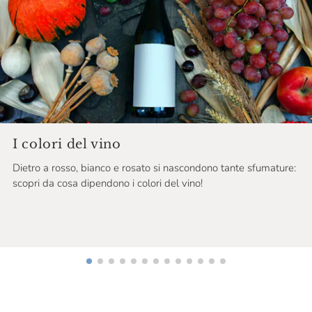
Chateau De Roquefort
Chateau Musar
Chiarli
Chloé & Solenne Faÿ
Cincinnato
Cinque Campi
I colori del vino
Dietro a rosso, bianco e rosato si nascondono tante sfumature:
Cinzano
scopri da cosa dipendono i colori del vino!
Ciolli
Cirelli
Ciro Picariello
Citari
Claudio Cipressi