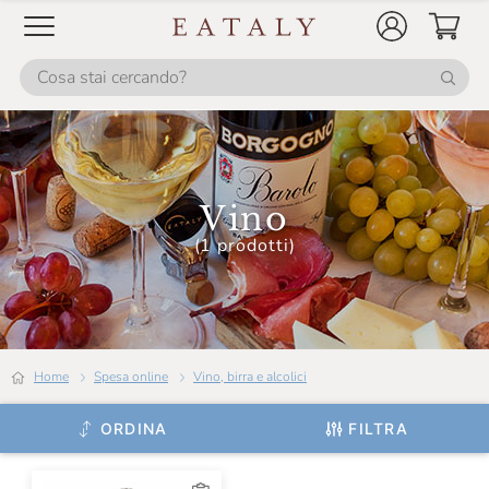
Camossi
Campo Alle Comete
Cantina Mesa
Cantina Valtidone
Cantine Florio
Vino
Cantine Lunae
(1 prodotti)
Cantine Paltrinieri
Cantine San Marzano
Cantine Silvestri
Home
Spesa online
Vino, birra e alcolici
Cantine Dell'Angelo
ORDINA
FILTRA
Caprili
Carlo Alberto