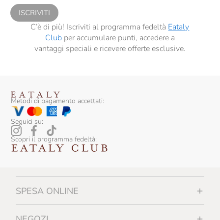
ISCRIVITI
Contadi Castaldi
C’è di più! Iscriviti al programma fedeltà
Eataly
Conti Di Buscareto
Club
per accumulare punti, accedere a
vantaggi speciali e ricevere offerte esclusive.
Contini
Contrada Di Sorano
Cooperativa Agricola La Collina
Metodi di pagamento accettati:
Corbon
Seguici su:
Corte Giara
Scopri il programma fedeltà:
Cos
Costa Arente
Cotar
SPESA ONLINE
Croci
NEGOZI