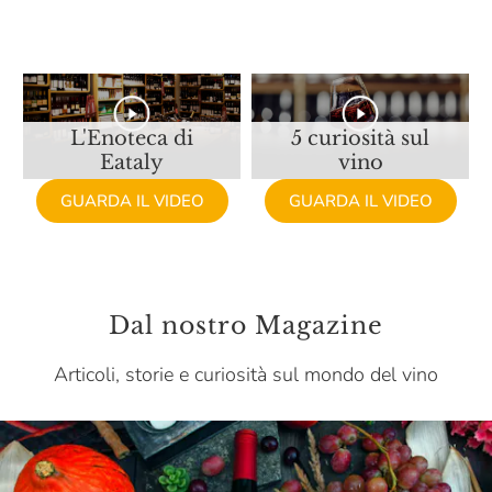
Castellare Di Castellina
Castello Monaci
Castello Monsanto
Castello Di Ama
L'Enoteca di
5 curiosità sul
Eataly
vino
Castello Di Lispida
GUARDA IL VIDEO
GUARDA IL VIDEO
Castello Di Monsanto
Cavit
Ceci
Dal nostro Magazine
Celestina Fè
Articoli, storie e curiosità sul mondo del vino
Ceraudo
Certosa Di Belriguardo
Chardonnet & Fils