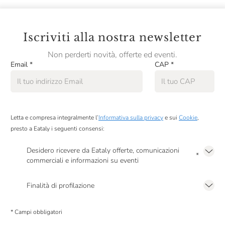
Clerico
Cleto Chiarli
Iscriviti alla nostra newsletter
Cocchi
Non perderti novità, offerte ed eventi.
Email
*
CAP
*
Collavini
ColleMassari
Collestefano
Letta e compresa integralmente l’
Informativa sulla privacy
e sui
Cookie
,
Colombaio Santa Chiara
presto a Eataly i seguenti consensi:
Colombaio Di Cencio
Desidero ricevere da Eataly offerte, comunicazioni
*
commerciali e informazioni su eventi
Colonnara
Presto a Eataly il mio consenso per le attività di marketing descritte al
punto
2.F dell’Informativa sulla Privacy
Colpaola
Finalità di profilazione
Presto a Eataly il consenso per trattare i miei dati per finalità di profilazione
Colterenzio
descritte al
punto 2.E dell’Informativa sulla Privacy
, nonché per propormi
* Campi obbligatori
comunicazioni commerciali personalizzate, in caso di consenso prestato ai
Conestabile Della Staffa
sensi del precedente punto 1.