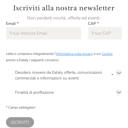
Croci
Iscriviti alla nostra newsletter
Cà Maiol
Non perderti novità, offerte ed eventi.
Email
*
CAP
*
Cà Dei Frati
Damijan Podversic
Dario Princic
Letta e compresa integralmente l’
Informativa sulla privacy
e sui
Cookie
,
David Duband
presto a Eataly i seguenti consensi:
De Conciliis
Desidero ricevere da Eataly offerte, comunicazioni
*
commerciali e informazioni su eventi
Deiss
Presto a Eataly il mio consenso per le attività di marketing descritte al
punto
Denis Montanar
2.F dell’Informativa sulla Privacy
Finalità di profilazione
Presto a Eataly il consenso per trattare i miei dati per finalità di profilazione
Dennis Zoppi
descritte al
punto 2.E dell’Informativa sulla Privacy
, nonché per propormi
* Campi obbligatori
comunicazioni commerciali personalizzate, in caso di consenso prestato ai
Derbusco Cives
sensi del precedente punto 1.
Di Majo Norante
ISCRIVITI