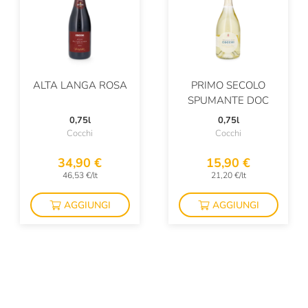
Chardonnet & Fils
Chateau De Roquefort
Chateau Musar
ALTA LANGA ROSA
PRIMO SECOLO
Chiarli
SPUMANTE DOC
Chloé & Solenne Faÿ
0,75l
0,75l
Cocchi
Cocchi
Cincinnato
34,90 €
15,90 €
Cinque Campi
46,53 €/lt
21,20 €/lt
Cinzano
AGGIUNGI
AGGIUNGI
Ciolli
Cirelli
Ciro Picariello
Citari