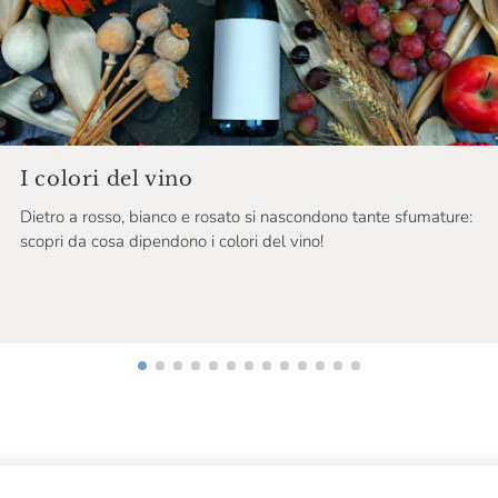
Colterenzio
Conestabile Della Staffa
Contadi Castaldi
Conti Di Buscareto
Contini
I colori del vino
Contrada Di Sorano
Dietro a rosso, bianco e rosato si nascondono tante sfumature:
scopri da cosa dipendono i colori del vino!
Cooperativa Agricola La Collina
Corbon
Corte Giara
Cos
Costa Arente
Cotar