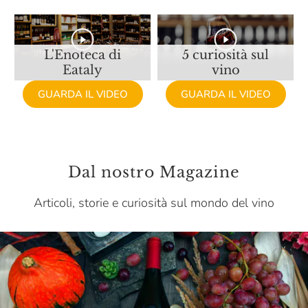
Claudio Cipressi
Clerico
L'Enoteca di
5 curiosità sul
Eataly
vino
Cleto Chiarli
GUARDA IL VIDEO
GUARDA IL VIDEO
Cocchi
Collavini
ColleMassari
Dal nostro Magazine
Collestefano
Articoli, storie e curiosità sul mondo del vino
Colombaio Santa Chiara
Colombaio Di Cencio
Colonnara
Colpaola