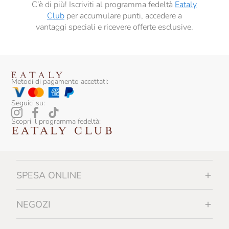
C’è di più! Iscriviti al programma fedeltà
Eataly
Dirupi
Club
per accumulare punti, accedere a
vantaggi speciali e ricevere offerte esclusive.
Distilleria Quaglia
Domaine Binner
Domaine Des Pères De L'Eglise
Metodi di pagamento accettati:
Domaine Duplessis
Seguici su:
Domaine Fleuriet
Scopri il programma fedeltà:
Domaine De Fouquette
Domaine De L’Ecu
Donna Olimpia
SPESA ONLINE
Donnafugata
Doro Princic
NEGOZI
Dourthe