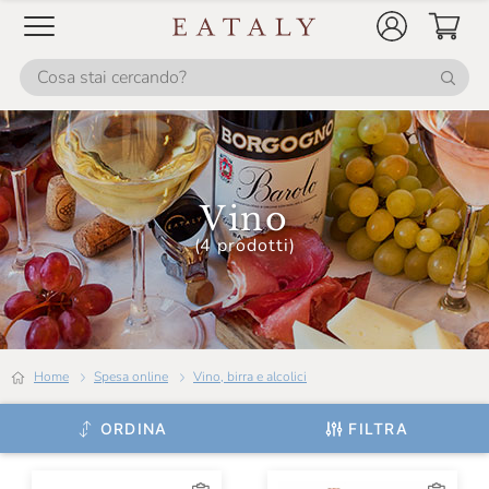
Caprili
Carlo Alberto
Carpano
Carranco
Casa Belfi
Vino
Casa E. Di Mirafiore
(4 prodotti)
Casale Della Ioria
Casale Del Giglio
Cascina Corte
Home
Spesa online
Vino, birra e alcolici
Cascina GemmaRina
Cascina Gilli
ORDINA
FILTRA
Cascina Valle Asinari