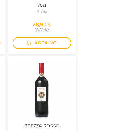
75cl
Raina
28,90 €
38,53 €/lt
AGGIUNGI
BREZZA ROSSO