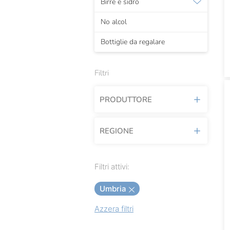
Birre e sidro
No alcol
Bottiglie da regalare
Filtri
PRODUTTORE
REGIONE
Antica Enotria
Arnaldo Caprai
Abruzzo
Filtri attivi:
Ca' Del Bosco
Basilicata
Umbria
Conestabile Della Staffa
Calabria
Azzera filtri
Falesco
Campania
Leonardo Bussoletti