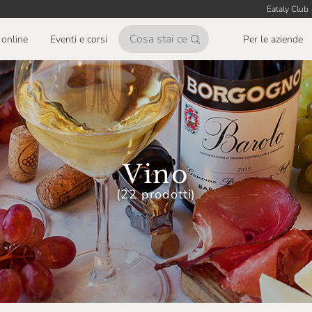
Eataly Club
online
Eventi e corsi
Per le aziende
Vino
(22 prodotti)