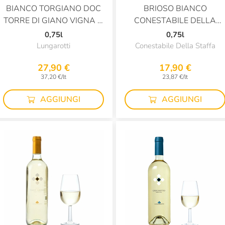
BIANCO TORGIANO DOC
BRIOSO BIANCO
TORRE DI GIANO VIGNA IL
CONESTABILE DELLA
PINO
STAFFA
0,75l
0,75l
Lungarotti
Conestabile Della Staffa
27,90 €
17,90 €
37,20 €/lt
23,87 €/lt
AGGIUNGI
AGGIUNGI