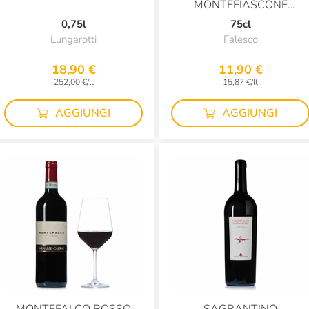
MONTEFIASCONE
CLASSICO - DOP
0,75l
75cl
Lungarotti
Falesco
18,90 €
11,90 €
252,00 €/lt
15,87 €/lt
AGGIUNGI
AGGIUNGI