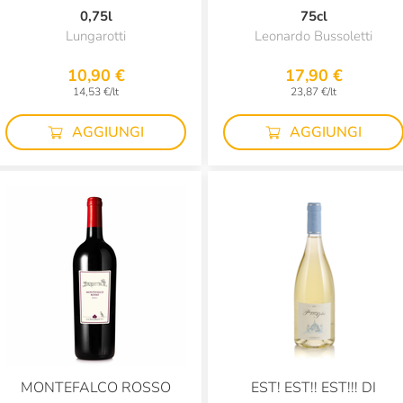
0,75l
75cl
Lungarotti
Leonardo Bussoletti
10,90 €
17,90 €
14,53 €/lt
23,87 €/lt
AGGIUNGI
AGGIUNGI
MONTEFALCO ROSSO
EST! EST!! EST!!! DI