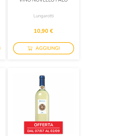
VINO NOVELLO FALÒ
Lungarotti
10,90 €
AGGIUNGI
OFFERTA
DAL 07/07 AL 02/09