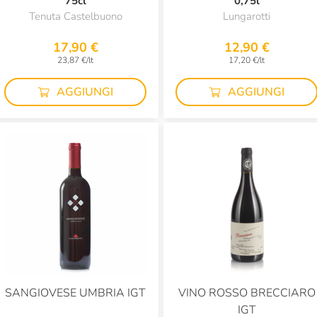
75cl
0,75l
Tenuta Castelbuono
Lungarotti
17,90 €
12,90 €
23,87 €/lt
17,20 €/lt
AGGIUNGI
AGGIUNGI
SANGIOVESE UMBRIA IGT
VINO ROSSO BRECCIARO
IGT