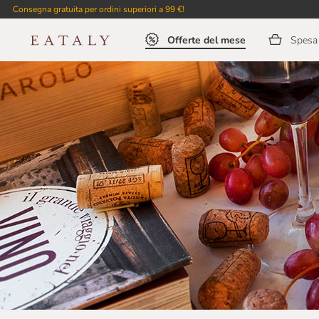
Consegna gratuita per ordini superiori a 99 €!
Offerte del mese
Spesa 