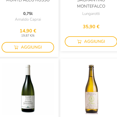
MONTEFALCO ROSSO
SAGRANTINO
MONTEFALCO
0,75l
Lungarotti
Arnaldo Caprai
35,90 €
14,90 €
19,87 €/lt
AGGIUNGI
AGGIUNGI