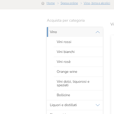
Home
Spesa online
Vino, birra e alcolici
Acquista per categoria
Vi
Vino
Vini rossi
Vini bianchi
Vini rosè
Orange wine
Vini dolci, liquorosi e
speziati
Bollicine
Liquori e distillati