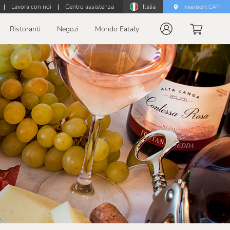
|
Lavora con noi
|
Centro assistenza
Italia
Inserisci il CAP
Ristoranti
Negozi
Mondo Eataly