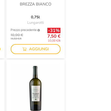
BREZZA BIANCO
0,75l
Lungarotti
-31%
Prezzo precedente
10,90 €
7,50 €
14,53 €/lt
10,00 €/lt
AGGIUNGI