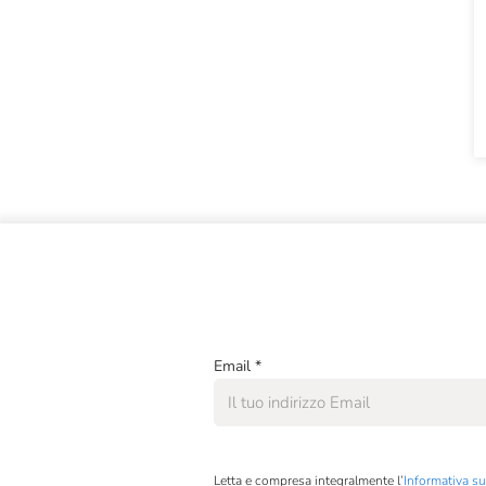
Antica Torino
Antolini
Antoniolo
Appleton Estate
Arcari E Danesi
Argiolas
Arianna Occhipinti
Arici
Arnaldo Caprai
Email
*
Arpepe
Arunda
Astoria
Letta e compresa integralmente l’
Informativa su