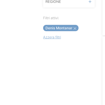
REGIONE
24 Baroni
A' Vita
Friuli Venezia Giulia
Filtri attivi:
Aberlour
Denis Montanar
Achouffe
Azzera filtri
Agricola Calafata
Agricola Rabasco
Alessandro Rivetto
Allegrini
Amaretto Adriatico
Andreola
André Heucq
Antica Enotria