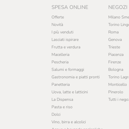
SPESA ONLINE
NEGOZI
Barone Pizzini
Offerte
Milano Sme
Basilisco
Novità
Torino Ling
Bastianich
I più venduti
Roma
Lasciati ispirare
Genova
Bava
Frutta e verdura
Trieste
Bel Colle
Macelleria
Piacenza
Pescheria
Firenze
Bele Casel
Salumi e formaggi
Bologna
Bellavista
Gastronomia e piatti pronti
Torino Lag
Panetteria
Monticello
Bellutti
Uova, latte e latticini
Pinerolo
Benanti
La Dispensa
Tutti i nego
Pasta e riso
Benoit Munier
Dolci
Bernard
Vino, birra e alcolici