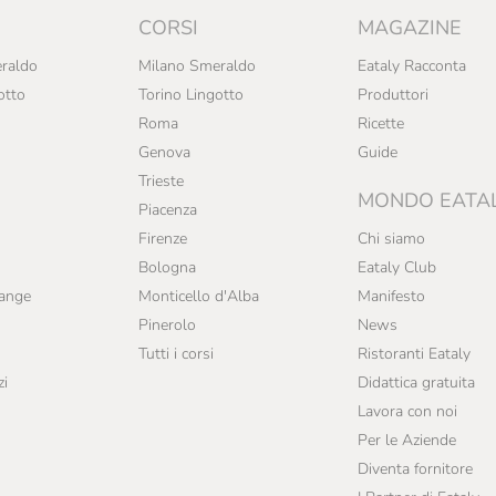
CORSI
MAGAZINE
raldo
Milano Smeraldo
Eataly Racconta
otto
Torino Lingotto
Produttori
Roma
Ricette
Genova
Guide
Trieste
MONDO EATA
Piacenza
Firenze
Chi siamo
Bologna
Eataly Club
range
Monticello d'Alba
Manifesto
Pinerolo
News
Tutti i corsi
Ristoranti Eataly
zi
Didattica gratuita
Lavora con noi
Per le Aziende
Diventa fornitore