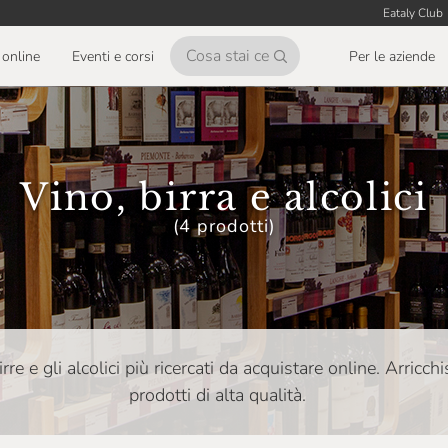
Eataly Club
online
Eventi e corsi
Per le aziende
Vino, birra e alcolici
(4 prodotti)
 birre e gli alcolici più ricercati da acquistare online. Arricch
prodotti di alta qualità.