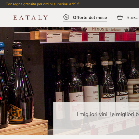
Consegna gratuita per ordini superiori a 99 €!
Offerte del mese
Spesa 
I migliori vini, le migliori