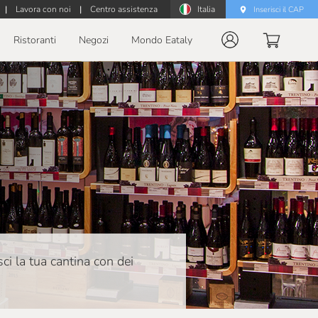
|
Lavora con noi
|
Centro assistenza
Italia
Inserisci il CAP
Ristoranti
Negozi
Mondo Eataly
isci la tua cantina con dei