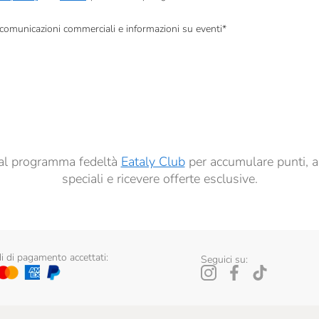
, comunicazioni commerciali e informazioni su eventi
*
à di marketing descritte al
punto 2.F dell’Informativa sulla Privacy
dati per finalità di profilazione descritte al
punto 2.E dell’Informativa sulla Privacy
, nonché p
ai sensi del precedente punto 1.
ti al programma fedeltà
Eataly Club
per accumulare punti, a
speciali e ricevere offerte esclusive.
 di pagamento accettati:
Seguici su: