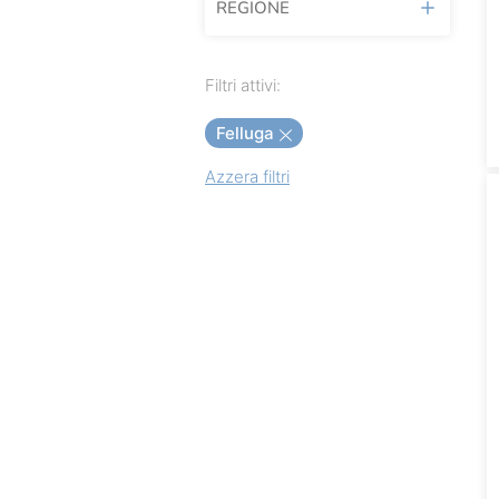
REGIONE
24 Baroni
A' Vita
Friuli Venezia Giulia
Filtri attivi:
Aberlour
Felluga
Achouffe
Azzera filtri
Agricola Calafata
Agricola Rabasco
Alessandro Rivetto
Allegrini
Amaretto Adriatico
Andreola
André Heucq
Antica Enotria