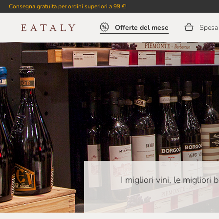
Consegna gratuita per ordini superiori a 99 €!
Offerte del mese
Spesa 
I migliori vini, le migliori