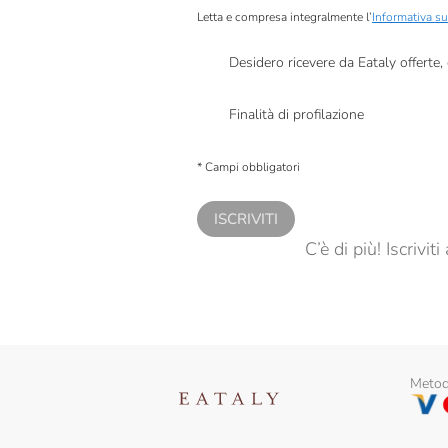
Letta e compresa integralmente l’
Informativa su
Attems
Aubry
Desidero ricevere da Eataly offerte
Presto a Eataly il mio consenso per le attivit
Augustiner
Finalità di profilazione
Az. Agr. Laura Aschero
Presto a Eataly il consenso per trattare i miei 
personalizzate, in caso di consenso prestato 
* Campi obbligatori
Azienda Agricola Caparsa
Baglio Di Grisi
ISCRIVITI
C’è di più! Iscrivi
Bajta Salez
Baladin
Bally
Balmenach Distillery
Metodi
Barcelona Beer Company
Baron Longo