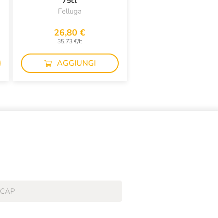
75cl
Felluga
26,80 €
35,73 €/lt
AGGIUNGI