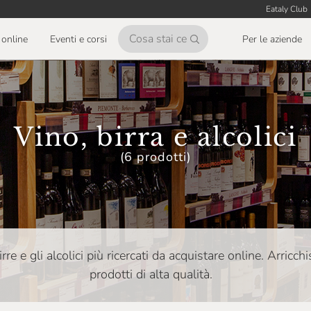
Eataly Club
online
Eventi e corsi
Per le aziende
Vino, birra e alcolici
(6 prodotti)
 birre e gli alcolici più ricercati da acquistare online. Arricch
prodotti di alta qualità.