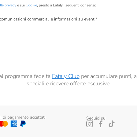
lla privacy
e sui
Cookie
, presto a Eataly i seguenti consensi:
, comunicazioni commerciali e informazioni su eventi
*
à di marketing descritte al
punto 2.F dell’Informativa sulla Privacy
dati per finalità di profilazione descritte al
punto 2.E dell’Informativa sulla Privacy
, nonché p
ai sensi del precedente punto 1.
ti al programma fedeltà
Eataly Club
per accumulare punti, a
speciali e ricevere offerte esclusive.
 di pagamento accettati:
Seguici su: