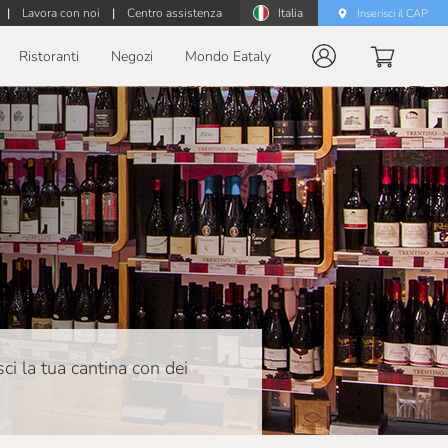
|
Lavora con noi
|
Centro assistenza
Italia
Inserisci il CAP
Ristoranti
Negozi
Mondo Eataly
isci la tua cantina con dei