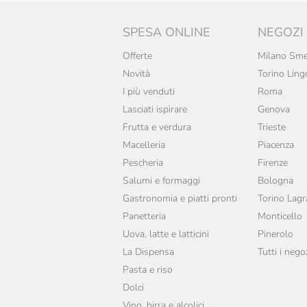
Barone Pizzini
SPESA ONLINE
NEGOZI
Basilisco
Offerte
Milano Sme
Bastianich
Novità
Torino Ling
I più venduti
Roma
Bava
Lasciati ispirare
Genova
Bel Colle
Frutta e verdura
Trieste
Macelleria
Piacenza
Bele Casel
Pescheria
Firenze
Bellavista
Salumi e formaggi
Bologna
Gastronomia e piatti pronti
Torino Lag
Bellutti
Panetteria
Monticello
Benanti
Uova, latte e latticini
Pinerolo
La Dispensa
Tutti i nego
Benoit Munier
Pasta e riso
Bernard
Dolci
Vino, birra e alcolici