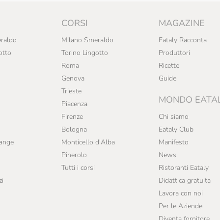
CORSI
MAGAZINE
raldo
Milano Smeraldo
Eataly Racconta
otto
Torino Lingotto
Produttori
Roma
Ricette
Genova
Guide
Trieste
MONDO EATA
Piacenza
Firenze
Chi siamo
Bologna
Eataly Club
range
Monticello d'Alba
Manifesto
Pinerolo
News
Tutti i corsi
Ristoranti Eataly
zi
Didattica gratuita
Lavora con noi
Per le Aziende
Diventa fornitore