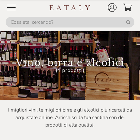
Birra Dell'Eremo
Birrificio Amerino
Birrificio Antoniano
Birrificio Lambrate
Birrificio Maiella
Vino, birra e alcolici
Birrificio Milano
(4 prodotti)
Birrificio Montegioco
Birrificio Del Ducato
Bisol
I migliori vini, le migliori birre e gli alcolici più ricercati da
Blazic
acquistare online. Arricchisci la tua cantina con dei
Bodegas Faustino González
prodotti di alta qualità.
Boglietti