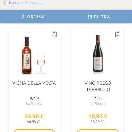
Home
Spesa online
Bolla
ORDINA
FILTRA
Bollinger
Bordiga
Borgo Castagni
Borgo Conventi
Borgogno
Braida
VIGNA DELLA VOLTA
VINO ROSSO
Brandini
TREBBIOLO
BrewDog
0,75l
75cl
La Stoppa
La Stoppa
Bric Cenciurio
34,90 €
18,90 €
Bruno Paillard
46,53 €/lt
25,20 €/lt
Bruno Ribadi