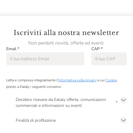
Camerlengo
Camossi
Campari
Iscriviti alla nostra newsletter
Campo Alle Comete
Non perderti novità, offerte ed eventi.
Campogiovanni
Email
*
CAP
*
Cantina Mesa
Cantina Valtidone
Cantine Florio
Letta e compresa integralmente l’
Informativa sulla privacy
e sui
Cookie
,
presto a Eataly i seguenti consensi:
Cantine Lunae
Desidero ricevere da Eataly offerte, comunicazioni
Cantine Paltrinieri
*
commerciali e informazioni su eventi
Presto a Eataly il mio consenso per le attività di marketing descritte al
punto
Cantine San Marzano
2.F dell’Informativa sulla Privacy
Finalità di profilazione
Cantine Silvestri
Presto a Eataly il consenso per trattare i miei dati per finalità di profilazione
descritte al
punto 2.E dell’Informativa sulla Privacy
, nonché per propormi