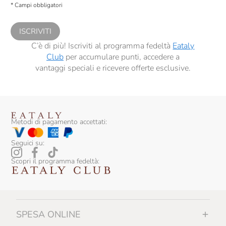
Cantine Dell'Angelo
* Campi obbligatori
comunicazioni commerciali personalizzate, in caso di consenso prestato ai
sensi del precedente punto 1.
Caol Ila
ISCRIVITI
Caprili
C’è di più! Iscriviti al programma fedeltà
Eataly
Club
per accumulare punti, accedere a
Carlo Alberto
vantaggi speciali e ricevere offerte esclusive.
Carpano
Carranco
Casa Belfi
Metodi di pagamento accettati:
Casa E. Di Mirafiore
Seguici su:
Casale Della Ioria
Scopri il programma fedeltà:
Casale Del Giglio
Cascina Corte
SPESA ONLINE
Cascina GemmaRina