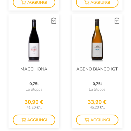
AGGIUNGI
AGGIUNGI
Bruno Verdi
Bulldog
Bumbu
Buondonno
Burlotto Giancarlo
Ca' Rossa
MACCHIONA
AGENO BIANCO IGT
Ca' Viola
0,75l
0,75l
Ca' Del Bosco
La Stoppa
La Stoppa
Calabretta
30,90 €
33,90 €
41,20 €/lt
45,20 €/lt
Calatroni
AGGIUNGI
AGGIUNGI
Calcagno