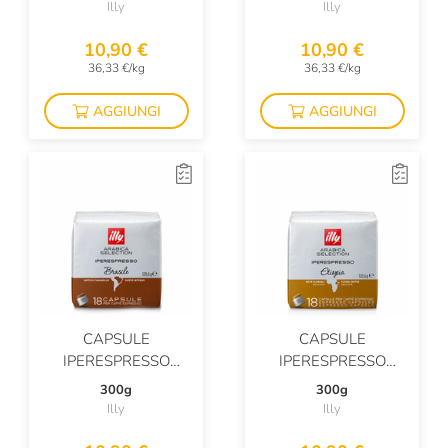
Illy
Illy
10,90 €
10,90 €
36,33 €/kg
36,33 €/kg
AGGIUNGI
AGGIUNGI
CAPSULE
CAPSULE
IPERESPRESSO
IPERESPRESSO
BRASILE
ETIOPIA
300g
300g
Illy
Illy