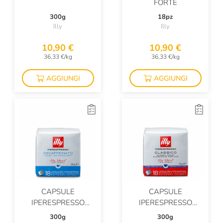
FORTE
300g
18pz
Illy
Illy
10,90 €
10,90 €
36,33 €/kg
36,33 €/kg
AGGIUNGI
AGGIUNGI
CAPSULE
CAPSULE
IPERESPRESSO
IPERESPRESSO
DECAFFEINATO
TOSTATO CLASSICO
300g
300g