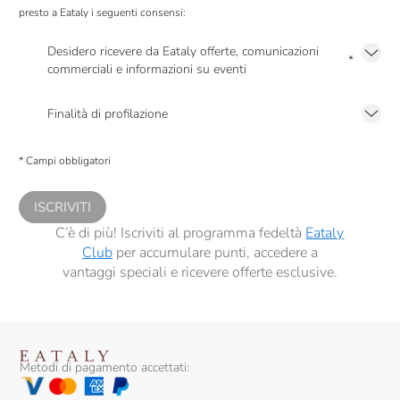
presto a Eataly i seguenti consensi:
Desidero ricevere da Eataly offerte, comunicazioni
*
commerciali e informazioni su eventi
Presto a Eataly il mio consenso per le attività di marketing descritte al
punto
2.F dell’Informativa sulla Privacy
Finalità di profilazione
Presto a Eataly il consenso per trattare i miei dati per finalità di profilazione
descritte al
punto 2.E dell’Informativa sulla Privacy
, nonché per propormi
* Campi obbligatori
comunicazioni commerciali personalizzate, in caso di consenso prestato ai
sensi del precedente punto 1.
ISCRIVITI
C’è di più! Iscriviti al programma fedeltà
Eataly
Club
per accumulare punti, accedere a
vantaggi speciali e ricevere offerte esclusive.
Metodi di pagamento accettati: