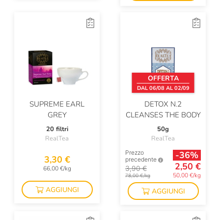
OFFERTA
DAL 06/08 AL 02/09
SUPREME EARL
DETOX N.2
GREY
CLEANSES THE BODY
20 filtri
50g
RealTea
RealTea
Prezzo
-36%
3,30 €
precedente
2,50 €
3,90 €
66,00 €/kg
50,00 €/kg
78,00 €/kg
AGGIUNGI
AGGIUNGI