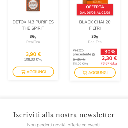
OFFERTA
DAL 06/08 AL 02/09
DETOX N.3 PURIFIES
BLACK CHAI 20
THE SPIRIT
FILTRI
36g
30g
RealTea
RealTea
Prezzo
-30%
3,90 €
precedente
2,30 €
3,30 €
108,33 €/kg
76,67 €/kg
110,00 €/kg
AGGIUNGI
AGGIUNGI
Iscriviti alla nostra newsletter
Non perderti novità, offerte ed eventi.