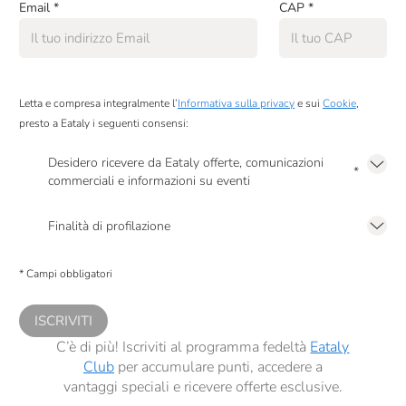
Email
*
CAP
*
Letta e compresa integralmente l’
Informativa sulla privacy
e sui
Cookie
,
presto a Eataly i seguenti consensi:
Desidero ricevere da Eataly offerte, comunicazioni
*
commerciali e informazioni su eventi
Presto a Eataly il mio consenso per le attività di marketing descritte al
punto
2.F dell’Informativa sulla Privacy
Finalità di profilazione
Presto a Eataly il consenso per trattare i miei dati per finalità di profilazione
descritte al
punto 2.E dell’Informativa sulla Privacy
, nonché per propormi
* Campi obbligatori
comunicazioni commerciali personalizzate, in caso di consenso prestato ai
sensi del precedente punto 1.
ISCRIVITI
C’è di più! Iscriviti al programma fedeltà
Eataly
Club
per accumulare punti, accedere a
vantaggi speciali e ricevere offerte esclusive.