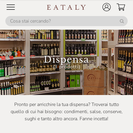
Drago Forneria Genovese
Duca D'Alba
Eataly
Erberossi
Eticalimenta
Dispensa
Euroverde
(3 prodotti)
Fever-Tree
Figulì
Filippini
Pronto per arricchire la tua dispensa? Troverai tutto
Fior Di Loto
quello di cui hai bisogno: condimenti, salse, conserve,
sughi e tanto altro ancora. Fanne incetta!
Fox Italia
Fresco Piada