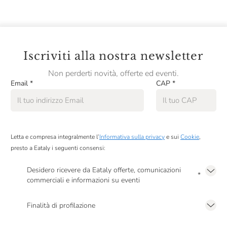
La Nicchia
La Panetteria Di Eataly
La Sfoglia
Iscriviti alla nostra newsletter
La Valletta
Non perderti novità, offerte ed eventi.
La Via Del Tè
Email
*
CAP
*
La Zoca
Langalletta
Letta e compresa integralmente l’
Informativa sulla privacy
e sui
Cookie
,
Le Tamerici
presto a Eataly i seguenti consensi:
Lesaffre
Desidero ricevere da Eataly offerte, comunicazioni
*
Luccini
commerciali e informazioni su eventi
Presto a Eataly il mio consenso per le attività di marketing descritte al
punto
Lurisia
2.F dell’Informativa sulla Privacy
Finalità di profilazione
Luzi
Presto a Eataly il consenso per trattare i miei dati per finalità di profilazione
descritte al
punto 2.E dell’Informativa sulla Privacy
, nonché per propormi