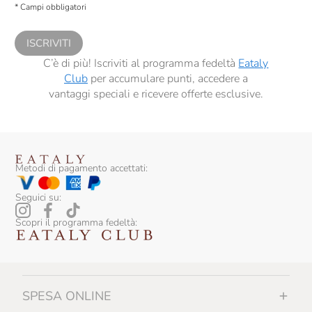
* Campi obbligatori
Madama Oliva
comunicazioni commerciali personalizzate, in caso di consenso prestato ai
sensi del precedente punto 1.
Magno Food
ISCRIVITI
C’è di più! Iscriviti al programma fedeltà
Eataly
Mamma Mia
Club
per accumulare punti, accedere a
Maple Farm
vantaggi speciali e ricevere offerte esclusive.
Marea
Mariangela Prunotto
Metodi di pagamento accettati:
Mario Fongo
Masseria Mirogallo
Seguici su:
Mieli Thun
Scopri il programma fedeltà:
Molecola
Mulino Marino
SPESA ONLINE
Naturbosco