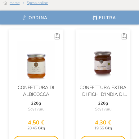
Home
Spesa online
Fuchs
ORDINA
FILTRA
Galvanina
Gardin
Giardiniera Di Morgan
Giorgio Poeta
Giovanni Cova & C.
Giovanni Fratepietro
CONFETTURA DI
CONFETTURA EXTRA
Golosi Di Salute
ALBICOCCA
DI FICHI D'INDIA DI
SCYAVURU
Grondona
220g
220g
Scyavuru
Scyavuru
Guadagni Fausto
4,50 €
4,30 €
Il Cipressino
20,45 €/kg
19,55 €/kg
Il Frutto Permesso