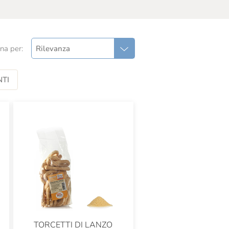
na per:
Rilevanza
TI
TORCETTI DI LANZO