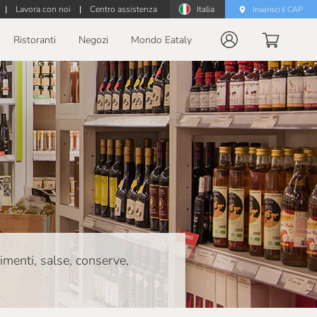
|
Lavora con noi
|
Centro assistenza
Italia
Inserisci il CAP
Ristoranti
Negozi
Mondo Eataly
dimenti, salse, conserve,