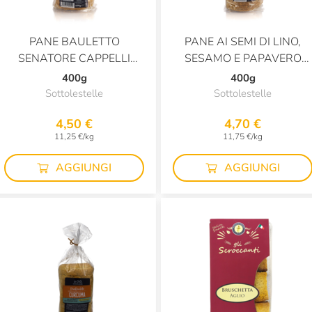
PANE BAULETTO
PANE AI SEMI DI LINO,
SENATORE CAPPELLI
SESAMO E PAPAVERO
BIOLOGICO
CON FARINA DI GRANO
400g
400g
DURO SENATORE
Sottolestelle
Sottolestelle
CAPPELLI E FARRO
4,50 €
4,70 €
11,25 €/kg
11,75 €/kg
AGGIUNGI
AGGIUNGI