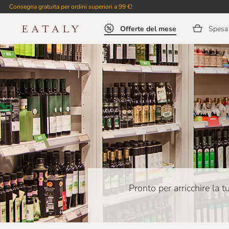
Consegna gratuita per ordini superiori a 99 €!
Offerte del mese
Spesa 
Pronto per arricchire la 