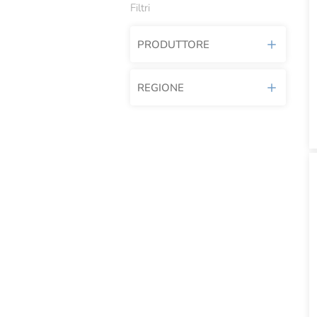
Filtri
PRODUTTORE
REGIONE
Acantilado
Achillea
Abruzzo
Agricola Del Sole
Basilicata
Agrimontana
Calabria
Albatros
Campania
Alce Nero
Emilia Romagna
Alfieri
Lazio
Alice Prodotti Ittici
Liguria
Alicos