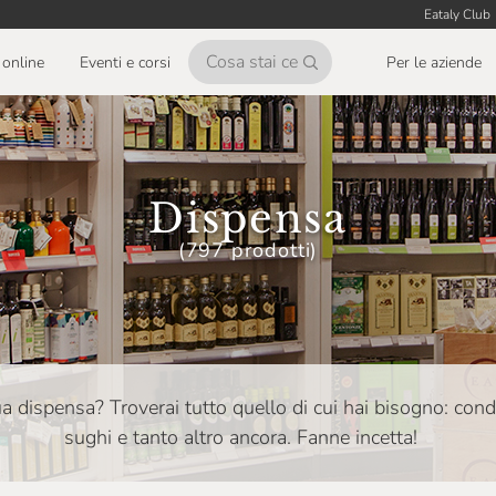
Eataly Club
online
Eventi e corsi
Per le aziende
Dispensa
(797 prodotti)
tua dispensa? Troverai tutto quello di cui hai bisogno: con
sughi e tanto altro ancora. Fanne incetta!