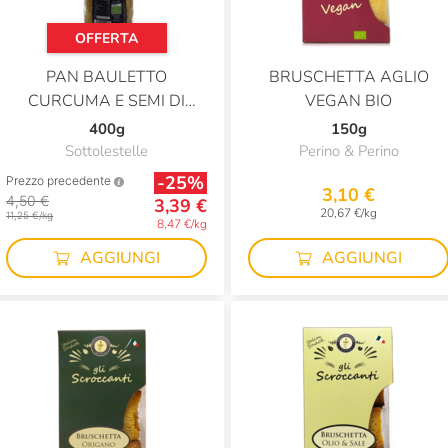
OFFERTA
PAN BAULETTO
BRUSCHETTA AGLIO
CURCUMA E SEMI DI
VEGAN BIO
PAPAVERO
400g
150g
Sottolestelle
Perino & Perino
-25%
Prezzo precedente
3,10 €
4,50 €
3,39 €
20,67 €/kg
11,25 €/kg
8,47 €/kg
AGGIUNGI
AGGIUNGI