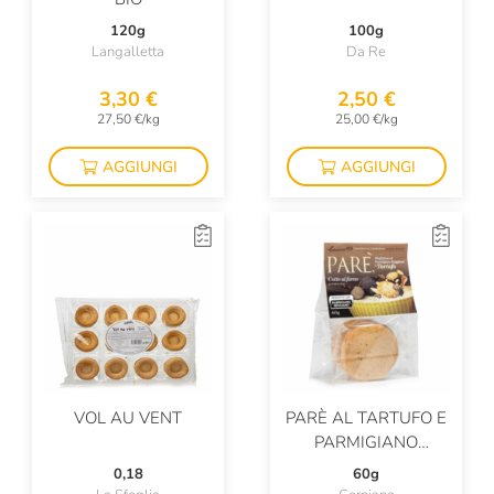
120g
100g
Langalletta
Da Re
3,30 €
2,50 €
27,50 €/kg
25,00 €/kg
AGGIUNGI
AGGIUNGI
VOL AU VENT
PARÈ AL TARTUFO E
PARMIGIANO
REGGIANO
0,18
60g
MULTIPACK