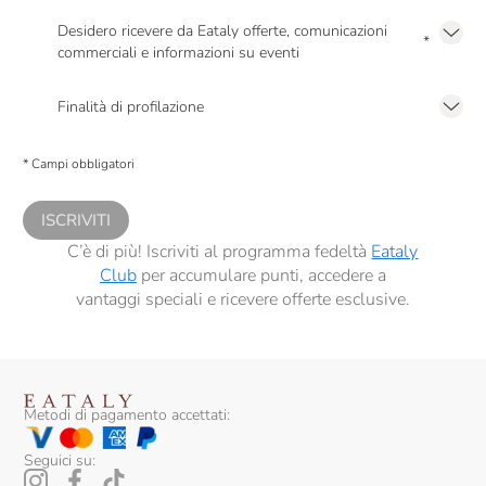
Desidero ricevere da Eataly offerte, comunicazioni
*
commerciali e informazioni su eventi
Presto a Eataly il mio consenso per le attività di marketing descritte al
punto
2.F dell’Informativa sulla Privacy
Finalità di profilazione
Presto a Eataly il consenso per trattare i miei dati per finalità di profilazione
descritte al
punto 2.E dell’Informativa sulla Privacy
, nonché per propormi
* Campi obbligatori
comunicazioni commerciali personalizzate, in caso di consenso prestato ai
sensi del precedente punto 1.
ISCRIVITI
C’è di più! Iscriviti al programma fedeltà
Eataly
Club
per accumulare punti, accedere a
vantaggi speciali e ricevere offerte esclusive.
Metodi di pagamento accettati:
Seguici su: