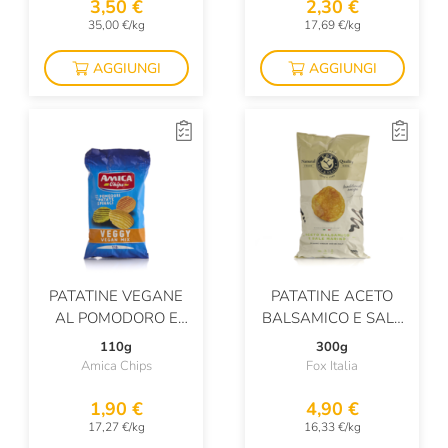
3,50 €
2,30 €
35,00 €/kg
17,69 €/kg
AGGIUNGI
AGGIUNGI
PATATINE VEGANE
PATATINE ACETO
AL POMODORO E
BALSAMICO E SALE
SPINACI
MARINO
110g
300g
Amica Chips
Fox Italia
1,90 €
4,90 €
17,27 €/kg
16,33 €/kg