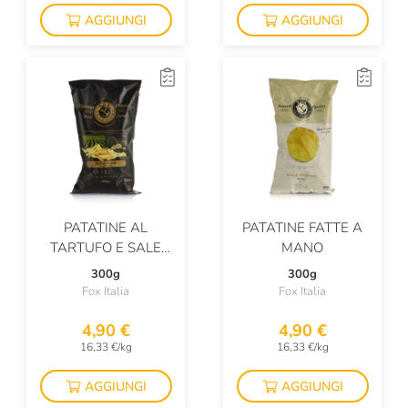
AGGIUNGI
AGGIUNGI
PATATINE AL
PATATINE FATTE A
TARTUFO E SALE
MANO
MARINO
300g
300g
Fox Italia
Fox Italia
4,90 €
4,90 €
16,33 €/kg
16,33 €/kg
AGGIUNGI
AGGIUNGI