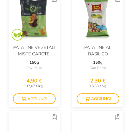
PATATINE VEGETALI
PATATINE AL
MISTE CAROTE,
BASILICO
BARBABIETOLA,
150g
150g
PASTINACA
Fox Italia
San Carlo
4,90 €
2,30 €
32,67 €/kg
15,33 €/kg
AGGIUNGI
AGGIUNGI