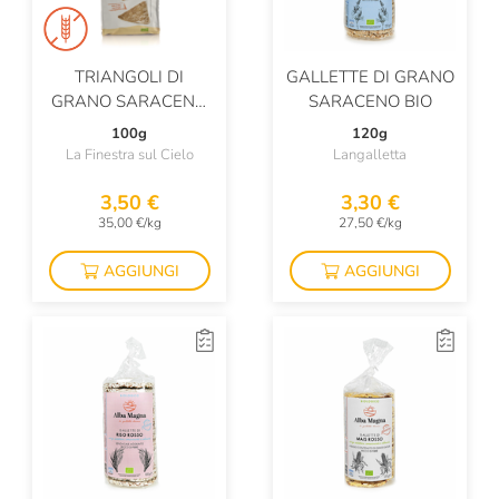
TRIANGOLI DI
GALLETTE DI GRANO
GRANO SARACENO
SARACENO BIO
BIOLOGICI SENZA
100g
120g
GLUTINE
La Finestra sul Cielo
Langalletta
3,50 €
3,30 €
35,00 €/kg
27,50 €/kg
AGGIUNGI
AGGIUNGI