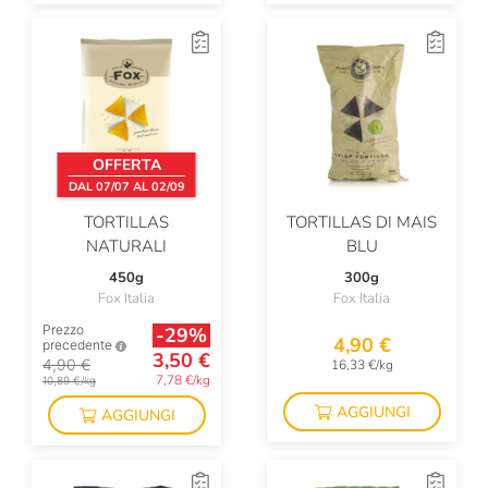
OFFERTA
DAL 07/07 AL 02/09
TORTILLAS
TORTILLAS DI MAIS
NATURALI
BLU
450g
300g
Fox Italia
Fox Italia
Prezzo
-29%
4,90 €
precedente
3,50 €
4,90 €
16,33 €/kg
7,78 €/kg
10,89 €/kg
AGGIUNGI
AGGIUNGI