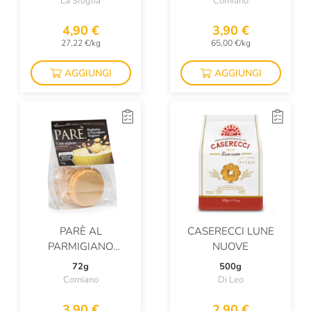
La Sfoglia
Corniano
4,90 €
3,90 €
27,22 €/kg
65,00 €/kg
AGGIUNGI
AGGIUNGI
PARÈ AL
CASERECCI LUNE
PARMIGIANO
NUOVE
REGGIANO
72g
500g
MULTIPACK
Corniano
Di Leo
3,90 €
2,90 €