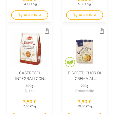
54,17 €/kg
5,80 €/kg
AGGIUNGI
AGGIUNGI
CASERECCI
BISCOTTI CUOR DI
INTEGRALI CON
CREMA AL
GOCCE DI
PISTACCHIO BIO
500g
200g
CIOCCOLATO E
Di Leo
Sottolestelle
GRANO SARACENO
3,50 €
3,90 €
7,00 €/kg
19,50 €/kg