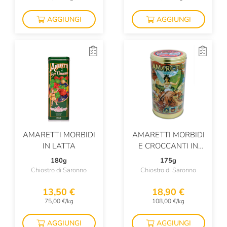
AGGIUNGI
AGGIUNGI
AMARETTI MORBIDI
AMARETTI MORBIDI
IN LATTA
E CROCCANTI IN
LATTA
180g
175g
Chiostro di Saronno
Chiostro di Saronno
13,50 €
18,90 €
75,00 €/kg
108,00 €/kg
AGGIUNGI
AGGIUNGI