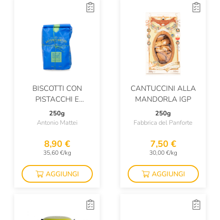
BISCOTTI CON
CANTUCCINI ALLA
PISTACCHI E
MANDORLA IGP
MANDORLE
250g
250g
Antonio Mattei
Fabbrica del Panforte
8,90 €
7,50 €
35,60 €/kg
30,00 €/kg
AGGIUNGI
AGGIUNGI