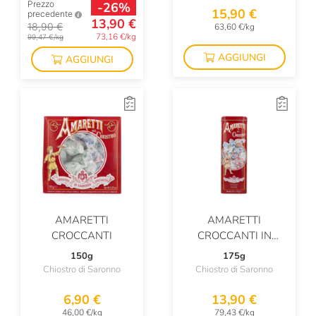
Prezzo
-26%
15,90 €
precedente
13,90 €
18,90 €
63,60 €/kg
73,16 €/kg
99,47 €/kg
AGGIUNGI
AGGIUNGI
AMARETTI
AMARETTI
CROCCANTI
CROCCANTI IN
LATTA
150g
175g
Chiostro di Saronno
Chiostro di Saronno
6,90 €
13,90 €
46,00 €/kg
79,43 €/kg