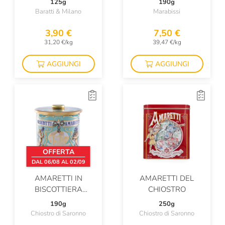
125g
190g
Baratti & Milano
Marabissi
3,90 €
7,50 €
31,20 €/kg
39,47 €/kg
AGGIUNGI
AGGIUNGI
OFFERTA
DAL 06/08 AL 02/09
AMARETTI IN
AMARETTI DEL
BISCOTTIERA
CHIOSTRO
VINTAGE
190g
250g
Chiostro di Saronno
Chiostro di Saronno