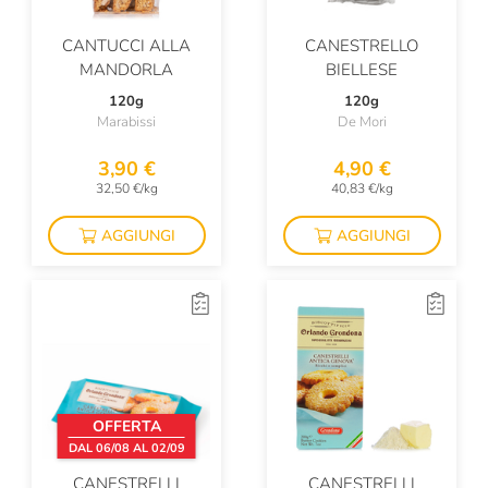
CANTUCCI ALLA
CANESTRELLO
MANDORLA
BIELLESE
120g
120g
Marabissi
De Mori
3,90 €
4,90 €
32,50 €/kg
40,83 €/kg
AGGIUNGI
AGGIUNGI
OFFERTA
DAL 06/08 AL 02/09
CANESTRELLI
CANESTRELLI