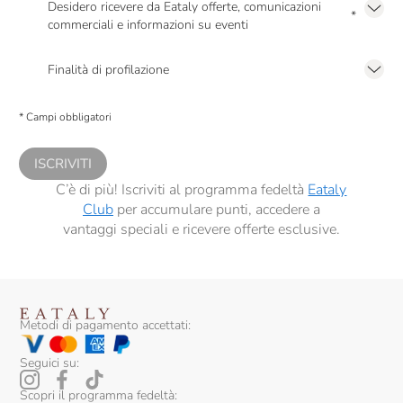
Desidero ricevere da Eataly offerte, comunicazioni
*
commerciali e informazioni su eventi
Presto a Eataly il mio consenso per le attività di marketing descritte al
punto
2.F dell’Informativa sulla Privacy
Finalità di profilazione
Presto a Eataly il consenso per trattare i miei dati per finalità di profilazione
descritte al
punto 2.E dell’Informativa sulla Privacy
, nonché per propormi
* Campi obbligatori
comunicazioni commerciali personalizzate, in caso di consenso prestato ai
sensi del precedente punto 1.
ISCRIVITI
C’è di più! Iscriviti al programma fedeltà
Eataly
Club
per accumulare punti, accedere a
vantaggi speciali e ricevere offerte esclusive.
Metodi di pagamento accettati:
Seguici su:
Scopri il programma fedeltà: