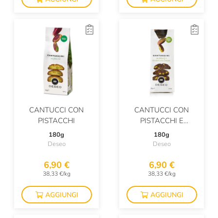
CANTUCCI CON
CANTUCCI CON
PISTACCHI
PISTACCHI E
CIOCCOLATO EXTRA
180g
180g
FONDENTE
Deseo
Deseo
6,90 €
6,90 €
38,33 €/kg
38,33 €/kg
AGGIUNGI
AGGIUNGI