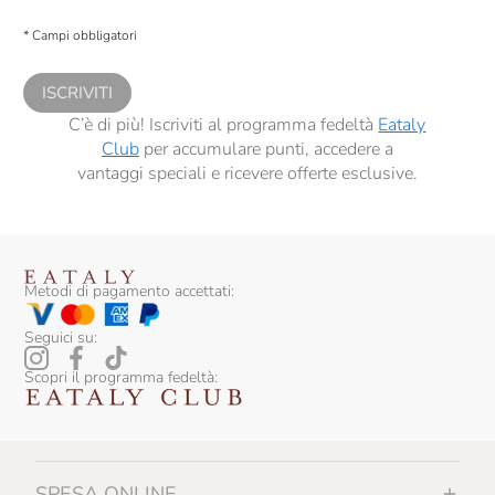
Presto a Eataly il consenso per trattare i miei dati per finalità di profilazione
descritte al
punto 2.E dell’Informativa sulla Privacy
, nonché per propormi
* Campi obbligatori
comunicazioni commerciali personalizzate, in caso di consenso prestato ai
sensi del precedente punto 1.
ISCRIVITI
C’è di più! Iscriviti al programma fedeltà
Eataly
Club
per accumulare punti, accedere a
vantaggi speciali e ricevere offerte esclusive.
Metodi di pagamento accettati:
Seguici su:
Scopri il programma fedeltà:
SPESA ONLINE