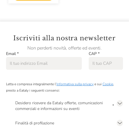
Iscriviti alla nostra newsletter
Non perderti novità, offerte ed eventi.
Email
*
CAP
*
Letta e compresa integralmente l’
Informativa sulla privacy
e sui
Cookie
,
presto a Eataly i seguenti consensi:
Desidero ricevere da Eataly offerte, comunicazioni
*
commerciali e informazioni su eventi
Presto a Eataly il mio consenso per le attività di marketing descritte al
punto
2.F dell’Informativa sulla Privacy
Finalità di profilazione