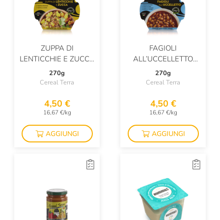
ZUPPA DI
FAGIOLI
LENTICCHIE E ZUCCA
ALL’UCCELLETTO
BIOLOGICA
COTTI AL VAPORE
270g
270g
Cereal Terra
Cereal Terra
4,50 €
4,50 €
16,67 €/kg
16,67 €/kg
AGGIUNGI
AGGIUNGI