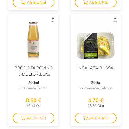
AGGIUNGI
AGGIUNGI
BRODO DI BOVINO
INSALATA RUSSA
ADULTO ALLA
PIEMONTESE
700ml
200g
La Granda Pronta
Gastronomia Falcone
8,50 €
4,70 €
12,14 €/lt
23,50 €/kg
AGGIUNGI
AGGIUNGI