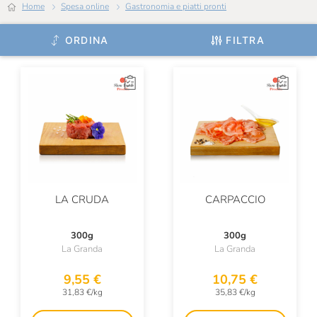
Home
Spesa online
Gastronomia e piatti pronti
ORDINA
FILTRA
LA CRUDA
CARPACCIO
300g
300g
La Granda
La Granda
9,55 €
10,75 €
31,83 €/kg
35,83 €/kg