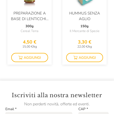
PREPARAZIONE A
HUMMUS SENZA
BASE DI LENTICCHIE
AGLIO
E POMODORO
300g
150g
Cereal Terra
Il Mercante di Spezie
4,50 €
3,30 €
15,00 €/kg
22,00 €/kg
AGGIUNGI
AGGIUNGI
Iscriviti alla nostra newsletter
Non perderti novità, offerte ed eventi.
Email
*
CAP
*