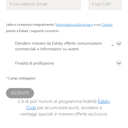
Letta e compresa integralmente l’
Informativa sulla privacy
e sui
Cookie
,
presto a Eataly i seguenti consensi:
Desidero ricevere da Eataly offerte, comunicazioni
*
commerciali e informazioni su eventi
Presto a Eataly il mio consenso per le attività di marketing descritte al
punto
2.F dell’Informativa sulla Privacy
Finalità di profilazione
Presto a Eataly il consenso per trattare i miei dati per finalità di profilazione
descritte al
punto 2.E dell’Informativa sulla Privacy
, nonché per propormi
* Campi obbligatori
comunicazioni commerciali personalizzate, in caso di consenso prestato ai
sensi del precedente punto 1.
ISCRIVITI
C’è di più! Iscriviti al programma fedeltà
Eataly
Club
per accumulare punti, accedere a
vantaggi speciali e ricevere offerte esclusive.