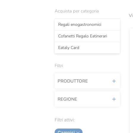
Acquista per categoria
Vi
Regali enogastronomici
Cofanetti Regalo Eatinerari
Eataly Card
Filtri
PRODUTTORE
REGIONE
Acquerello
Alfieri
Emilia Romagna
Filtri attivi:
Antica Ardenga
Liguria
Campisi