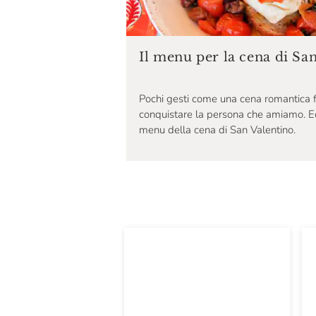
Centonze
Chiostro Di Saronno
Il menu per la cena di Sa
Cioccolateria Barbero
Dario Previdi
Pochi gesti come una cena romantica f
conquistare la persona che amiamo. Ecco
Darroze
menu della cena di San Valentino.
De Mori
Diplomatico
Eataly
Eatinerari
Ferrari
Filotea
Frantoio Muraglia