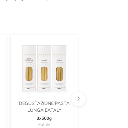
DEGUSTAZIONE PASTA
LE CREME SPAL
LUNGA EATALY
EATALY
3x500g
3x230g
Eataly
Eataly