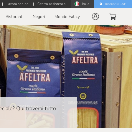
|
Lavora con noi
|
Centro assistenza
Italia
Inserisci il CAP
Ristoranti
Negozi
Mondo Eataly
ciale? Qui troverai tutto