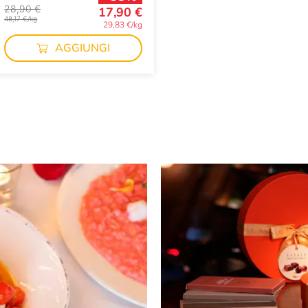
28,90 €
17,90 €
48,17 €/kg
29,83 €/kg
AGGIUNGI