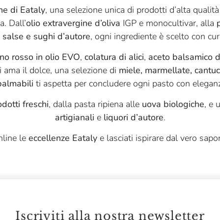
he di Eataly
, una selezione unica di prodotti d’alta qualità
a. Dall’
olio extravergine d’oliva
IGP e monocultivar, alla
,
salse e sughi d’autore
, ogni ingrediente è scelto con cura
no rosso in olio EVO
,
colatura di alici
,
aceto balsamico 
hi ama il dolce, una selezione di
miele, marmellate, cantucc
palmabili
ti aspetta per concludere ogni pasto con elegan
dotti freschi
, dalla pasta ripiena alle
uova biologiche
, e 
artigianali
e
liquori d’autore
.
nline le
eccellenze Eataly
e lasciati ispirare dal vero sapore
Iscriviti alla nostra newsletter