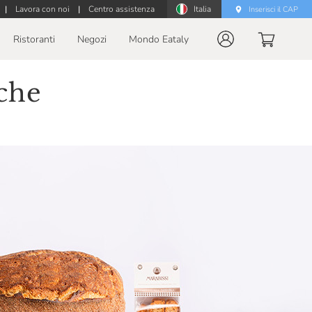
|
Lavora con noi
|
Centro assistenza
Italia
Inserisci il CAP
Ristoranti
Negozi
Mondo Eataly
che