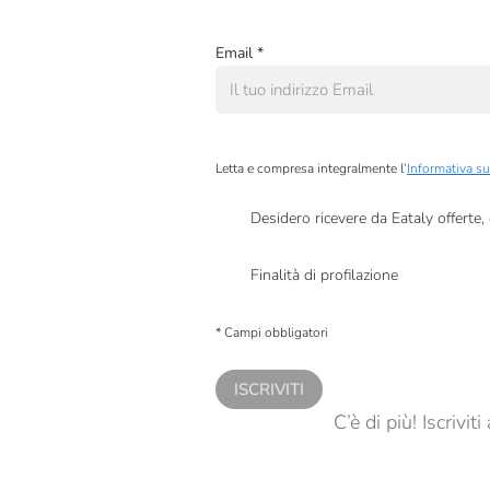
Email
*
Letta e compresa integralmente l’
Informativa su
Desidero ricevere da Eataly offerte
Presto a Eataly il mio consenso per le attivit
Finalità di profilazione
Presto a Eataly il consenso per trattare i miei 
personalizzate, in caso di consenso prestato 
* Campi obbligatori
ISCRIVITI
C’è di più! Iscrivi