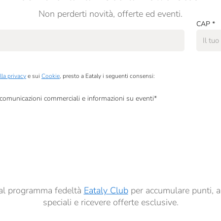
Non perderti novità, offerte ed eventi.
CAP
*
lla privacy
e sui
Cookie
, presto a Eataly i seguenti consensi:
, comunicazioni commerciali e informazioni su eventi
*
à di marketing descritte al
punto 2.F dell’Informativa sulla Privacy
dati per finalità di profilazione descritte al
punto 2.E dell’Informativa sulla Privacy
, nonché p
ai sensi del precedente punto 1.
ti al programma fedeltà
Eataly Club
per accumulare punti, a
speciali e ricevere offerte esclusive.