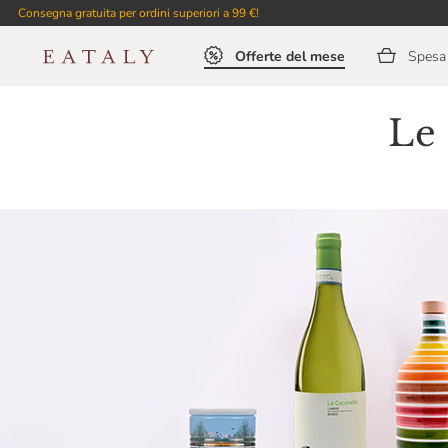
Consegna gratuita per ordini superiori a 99 €!
Offerte del mese
Spesa 
Le