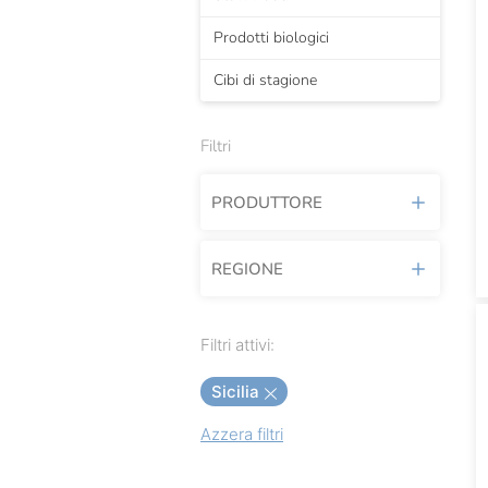
Prodotti biologici
Cibi di stagione
Filtri
PRODUTTORE
REGIONE
Acquerello
Afeltra
Abruzzo
Filtri attivi:
Agricola Del Sole
Basilicata
Sicilia
Amodeo
Calabria
Azzera filtri
Brandini
Campania
Campisi