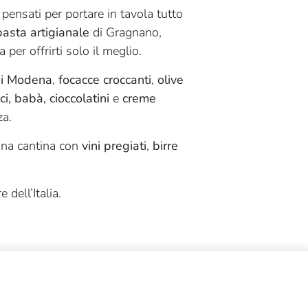
 pensati per portare in tavola tutto
pasta artigianale
di Gragnano,
 per offrirti solo il meglio.
di Modena
,
focacce croccanti
,
olive
i, babà, cioccolatini
e
creme
za.
una cantina con
vini pregiati
,
birre
 dell’Italia.