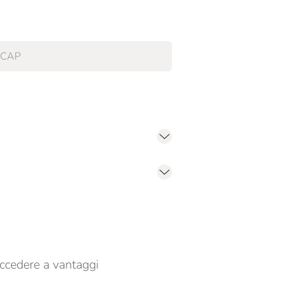
er propormi comunicazioni commerciali
ccedere a vantaggi