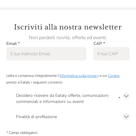
Taste Of Nature
Terre Francescane
Iscriviti alla nostra newsletter
Terre Di Altamura
Non perderti novità, offerte ed eventi.
Tesori Della Terra
Email
*
CAP
*
Testa Conserve
VKA
Letta e compresa integralmente l’
Informativa sulla privacy
e sui
Cookie
,
Valverbe
presto a Eataly i seguenti consensi:
Varvello
Desidero ricevere da Eataly offerte, comunicazioni
*
Yogi Tea
commerciali e informazioni su eventi
Presto a Eataly il mio consenso per le attività di marketing descritte al
punto
2.F dell’Informativa sulla Privacy
Finalità di profilazione
Presto a Eataly il consenso per trattare i miei dati per finalità di profilazione
descritte al
punto 2.E dell’Informativa sulla Privacy
, nonché per propormi
* Campi obbligatori
comunicazioni commerciali personalizzate, in caso di consenso prestato ai