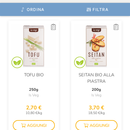
Opera02
ORDINA
FILTRA
Origine
Osvaldo Bruni
Pan Dei Massi
Pasta Fresca Rossi
Pasta Di Liguria
Pastificio Felicetti
TOFU BIO
SEITAN BIO ALLA
Pastificio Morelli
PIASTRA
250g
200g
Plose
Is Veg
Is Veg
Prima Colta
2,70 €
3,70 €
10,80 €/kg
18,50 €/kg
Ranieri
RealTea
AGGIUNGI
AGGIUNGI