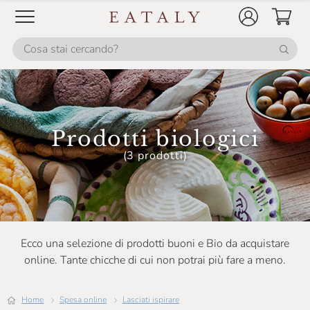
Losito
Luzi
Mancini
Marchesi Migliorati
Mariangela Prunotto
Prodotti biologici
Molecola
(3 prodotti)
Mulino Marino
Noberasco
Officina Nobili Bontà
Olio Barbera
Ecco una selezione di prodotti buoni e Bio da acquistare
online. Tante chicche di cui non potrai più fare a meno.
Olis Geraci
Olivero Claudio
Home
Spesa online
Lasciati ispirare