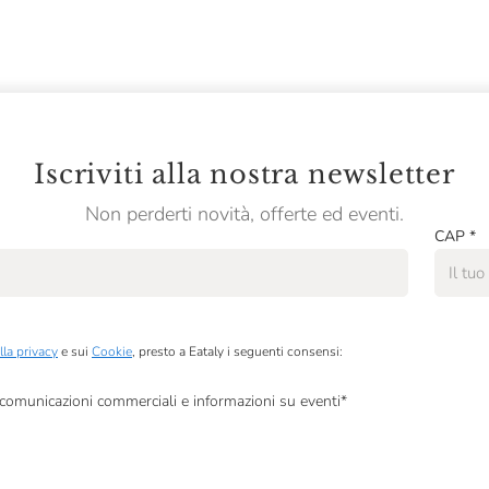
Iscriviti alla nostra newsletter
Non perderti novità, offerte ed eventi.
CAP
*
lla privacy
e sui
Cookie
, presto a Eataly i seguenti consensi:
, comunicazioni commerciali e informazioni su eventi
*
à di marketing descritte al
punto 2.F dell’Informativa sulla Privacy
dati per finalità di profilazione descritte al
punto 2.E dell’Informativa sulla Privacy
, nonché p