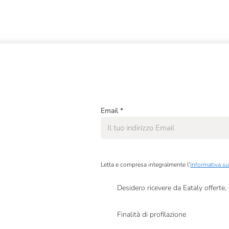
Fox Italia
Friul Trota
Fromi
Gastronomia Falcone
Giardiniera Di Morgan
Email
*
Giovanni Fratepietro
Giusti
Ignalat
Letta e compresa integralmente l’
Informativa su
Il Vallino
Desidero ricevere da Eataly offerte
Invernizzi Si
Presto a Eataly il mio consenso per le attivit
L'Arcolaio
Finalità di profilazione
Presto a Eataly il consenso per trattare i miei 