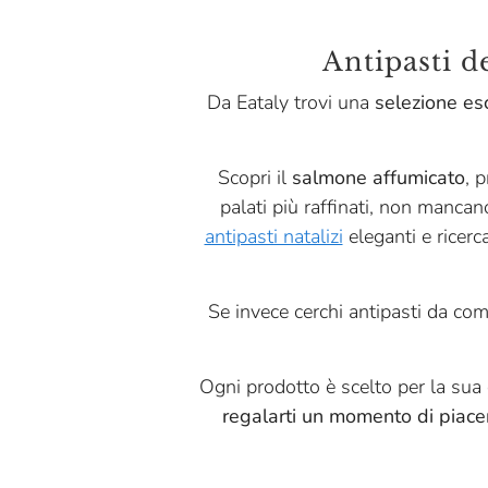
Centonze
Antipasti d
Cibaria
Da Eataly trovi una
selezione esc
Consorzio Vacche Rosse
Corniano
Scopri il
salmone affumicato
, 
Dario Previdi
palati più raffinati, non manca
antipasti natalizi
eleganti e ricerc
De Carlo
Delizie Italia
Se invece cerchi antipasti da com
Eataly
Eurocompany
Ogni prodotto è scelto per la sua qu
Eurocook
regalarti un momento di piace
Fattorie Fiandino
Fjord