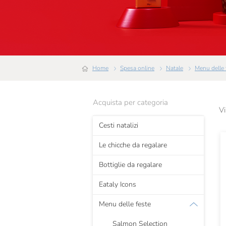
Home
Spesa online
Natale
Menu delle
Acquista per categoria
Vi
Cesti natalizi
Le chicche da regalare
Bottiglie da regalare
Eataly Icons
Menu delle feste
Salmon Selection