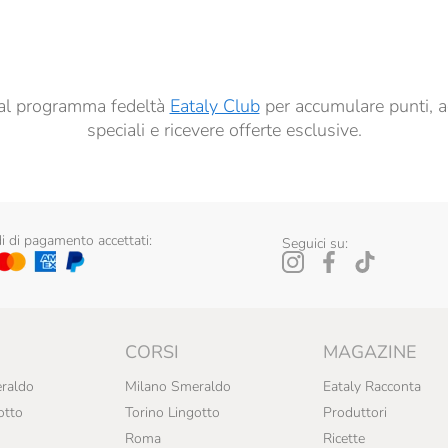
ai sensi del precedente punto 1.
ti al programma fedeltà
Eataly Club
per accumulare punti, a
speciali e ricevere offerte esclusive.
 di pagamento accettati:
Seguici su:
CORSI
MAGAZINE
raldo
Milano Smeraldo
Eataly Racconta
otto
Torino Lingotto
Produttori
Roma
Ricette