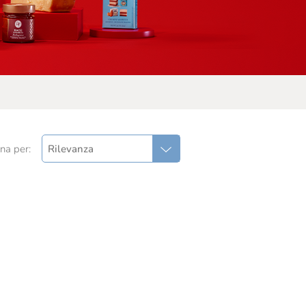
na per:
Rilevanza