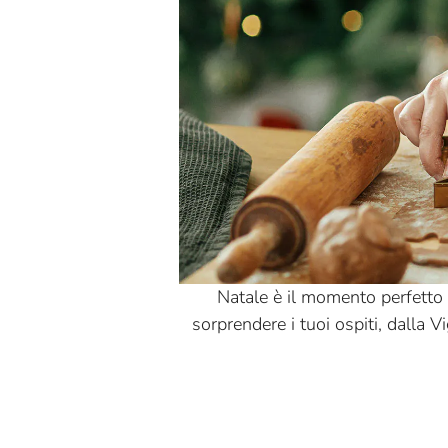
Sicilia
Bio Orto
Toscana
Biosolidale
Umbria
Bontà Degli Antichi Sapori
Veneto
Ca Form
Callipo
Campisi
Cascina Fiume
Caseificio Alta Langa
Natale è il momento perfetto p
sorprendere i tuoi ospiti, dalla V
Caseificio Gennari
Caseificio Il Fiorino
Caseificio Valsamoggia
Cavalier