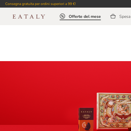
Consegna gratuita per ordini superiori a 99 €!
Offerte del mese
Spesa 