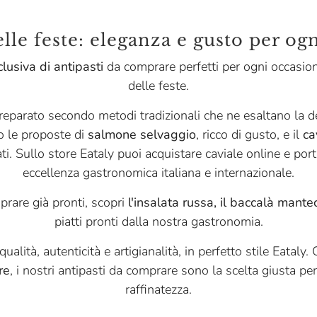
elle feste: eleganza e gusto per og
lusiva di antipasti
da comprare perfetti per ogni occasion
delle feste.
preparato secondo metodi tradizionali che ne esaltano la del
no le proposte di
salmone selvaggio
, ricco di gusto, e il
ca
ati. Sullo store Eataly puoi acquistare caviale online e por
eccellenza gastronomica italiana e internazionale.
prare già pronti, scopri
l'insalata russa, il baccalà mantec
piatti pronti dalla nostra gastronomia.
alità, autenticità e artigianalità, in perfetto stile Eataly.
re
, i nostri antipasti da comprare sono la scelta giusta pe
raffinatezza.