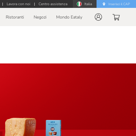
|
Lavora con noi
|
Centro assistenza
Italia
Inserisci il CAP
Ristoranti
Negozi
Mondo Eataly