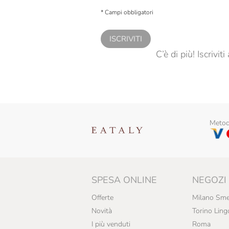
L'Ortofrutta Di Eataly
personalizzate, in caso di consenso prestato 
* Campi obbligatori
La Gastronomia Di Eataly
ISCRIVITI
La Nicchia
C’è di più! Iscrivi
La Panetteria Di Eataly
La Pescheria Di Eataly
La Sfoglia
Latteria Di Branzi
Metodi
Le Tamerici
Luccini
Madama Oliva
SPESA ONLINE
NEGOZI
Magno Food
Offerte
Milano Sme
Novità
Torino Ling
Maison Bertolin
I più venduti
Roma