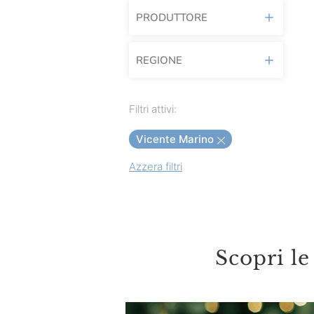
PRODUTTORE
REGIONE
Agrimontana
Alice Prodotti Ittici
Abruzzo
Filtri attivi:
Alicos
Calabria
Vicente Marino
Alpenzu
Campania
Azzera filtri
Andrini
Lazio
Angelo Parodi
Liguria
Antica Ardenga
Marche
Antonia's Mosterd
Scopri le
Piemonte
Armatore
Puglia
Bertinelli