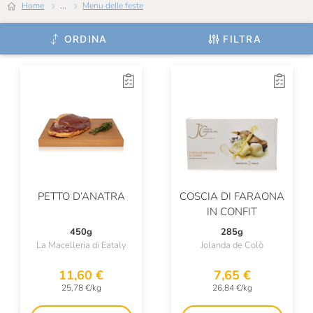
Home
...
Menu delle feste
ORDINA
FILTRA
PETTO D’ANATRA
COSCIA DI FARAONA
IN CONFIT
450g
285g
La Macelleria di Eataly
Jolanda de Colò
11,60 €
7,65 €
25,78 €/kg
26,84 €/kg