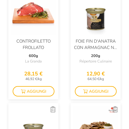
CONTROFILETTO
FOIE FIN D'ANATRA
FROLLATO
CON ARMAGNAC NO
GAVAGE
600g
200g
La Granda
Répertoire Culinaire
28,15 €
12,90 €
46,92 €/kg
64,50 €/kg
AGGIUNGI
AGGIUNGI