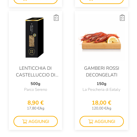
LENTICCHIA DI
GAMBERI ROSSI
CASTELLUCCIO DI
DECONGELATI
NORCIA IGP
500g
150g
Parco Sereno
La Pescheria di Eataly
8,90 €
18,00 €
17,80 €/kg
120,00 €/kg
AGGIUNGI
AGGIUNGI