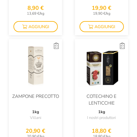
8,90 €
19,90 €
13,69 €/kg
19,90 €/kg
AGGIUNGI
AGGIUNGI
ZAMPONE PRECOTTO
COTECHINO E
LENTICCHIE
1kg
1kg
Villani
I nostri produttori
20,90 €
18,80 €
20,90 €/kg
18,80 €/kg