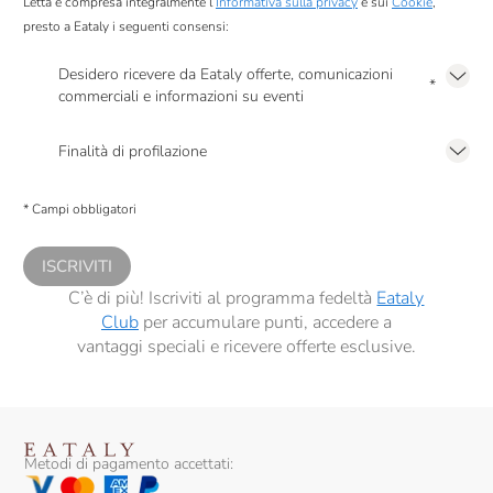
Letta e compresa integralmente l’
Informativa sulla privacy
e sui
Cookie
,
presto a Eataly i seguenti consensi:
Desidero ricevere da Eataly offerte, comunicazioni
*
commerciali e informazioni su eventi
Presto a Eataly il mio consenso per le attività di marketing descritte al
punto
2.F dell’Informativa sulla Privacy
Finalità di profilazione
Presto a Eataly il consenso per trattare i miei dati per finalità di profilazione
descritte al
punto 2.E dell’Informativa sulla Privacy
, nonché per propormi
* Campi obbligatori
comunicazioni commerciali personalizzate, in caso di consenso prestato ai
sensi del precedente punto 1.
ISCRIVITI
C’è di più! Iscriviti al programma fedeltà
Eataly
Club
per accumulare punti, accedere a
vantaggi speciali e ricevere offerte esclusive.
Metodi di pagamento accettati: