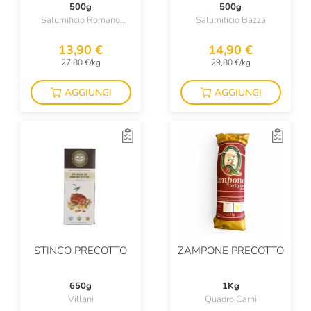
GRAPPA DI
500g
500g
MOSCATO
Salumificio Romano
Salumificio Bazza
Mainelli
13,90 €
14,90 €
27,80 €/kg
29,80 €/kg
AGGIUNGI
AGGIUNGI
STINCO PRECOTTO
ZAMPONE PRECOTTO
650g
1Kg
Villani
Quadro Carni