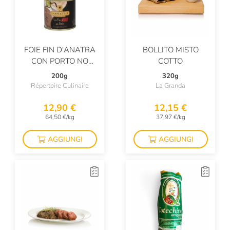
FOIE FIN D'ANATRA
BOLLITO MISTO
CON PORTO NO
COTTO
GAVAGE
200g
320g
Répertoire Culinaire
La Granda
12,90 €
12,15 €
64,50 €/kg
37,97 €/kg
AGGIUNGI
AGGIUNGI