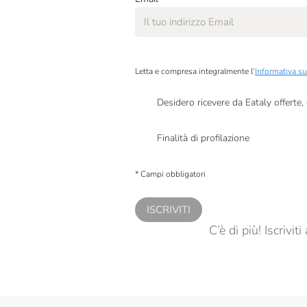
Caseificio Gennari
Caseificio Il Fiorino
Caseificio Valsamoggia
Letta e compresa integralmente l’
Informativa su
Cavalier
Desidero ricevere da Eataly offerte
Centonze
Presto a Eataly il mio consenso per le attivit
Centrale Del Latte Di
Finalità di profilazione
Torino
Presto a Eataly il consenso per trattare i miei 
personalizzate, in caso di consenso prestato 
Cetaria Saporum
* Campi obbligatori
Cibaria
ISCRIVITI
Collezione Dell'Alchimista
C’è di più! Iscrivi
Trussoni
Consorzio Vacche Rosse
Corniano