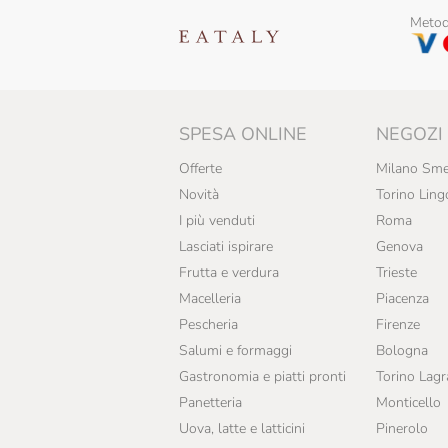
Dario Previdi
Metodi
De Carlo
Delfino
Delizie Italia
SPESA ONLINE
NEGOZI
Distillerie Vincenzi
Offerte
Milano Sme
Dogliani
Novità
Torino Ling
I più venduti
Roma
Donnafugata
Lasciati ispirare
Genova
Eataly
Frutta e verdura
Trieste
Macelleria
Piacenza
Eurocompany
Pescheria
Firenze
Eurocook
Salumi e formaggi
Bologna
Gastronomia e piatti pronti
Torino Lag
F.lli Collivasone
Panetteria
Monticello
Fattorie Fiandino
Uova, latte e latticini
Pinerolo