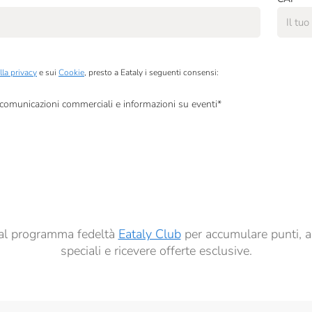
lla privacy
e sui
Cookie
, presto a Eataly i seguenti consensi:
, comunicazioni commerciali e informazioni su eventi
*
à di marketing descritte al
punto 2.F dell’Informativa sulla Privacy
dati per finalità di profilazione descritte al
punto 2.E dell’Informativa sulla Privacy
, nonché p
ai sensi del precedente punto 1.
ti al programma fedeltà
Eataly Club
per accumulare punti, a
speciali e ricevere offerte esclusive.