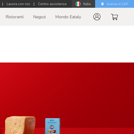
|
Lavora con noi
|
Centro assistenza
Italia
Inserisci il CAP
Ristoranti
Negozi
Mondo Eataly