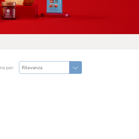
na per:
Rilevanza