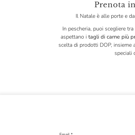
Bio Orto
Prenota in
Biosolidale
Il Natale è alle porte e da
Biscottificio Moro
In pescheria, puoi scegliere tra
Blue Marlin
aspettano i
tagli di carne più p
scelta di prodotti DOP, insieme 
Bodrato
speciali 
Bontà Degli Antichi Sapori
Ca Form
Callipo
Campisi
Cascina Fiume
Cascina Veneria
Caseificio Alta Langa
Email
*