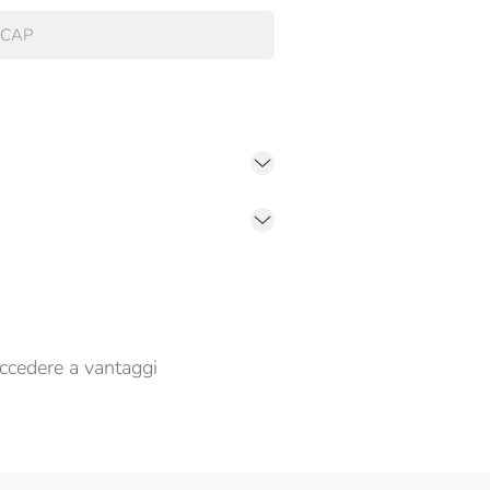
er propormi comunicazioni commerciali
ccedere a vantaggi