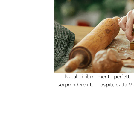
Andrini
Angelo Parodi
Antica Ardenga
Antica Torroneria
Piemontese
Antonia's Mosterd
Antonio Mattei
Natale è il momento perfetto p
Appennino Food
sorprendere i tuoi ospiti, dalla V
Aramino
Armatore
Baratti & Milano
Bertinelli