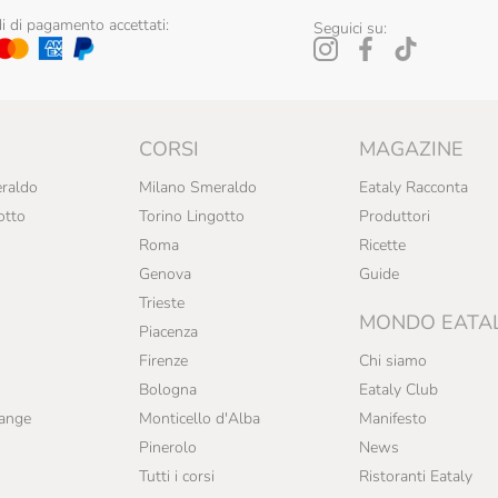
 di pagamento accettati:
Seguici su:
CORSI
MAGAZINE
raldo
Milano Smeraldo
Eataly Racconta
otto
Torino Lingotto
Produttori
Roma
Ricette
Genova
Guide
Trieste
MONDO EATA
Piacenza
Firenze
Chi siamo
Bologna
Eataly Club
range
Monticello d'Alba
Manifesto
Pinerolo
News
Tutti i corsi
Ristoranti Eataly