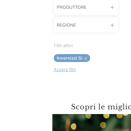
PRODUTTORE
REGIONE
Acquerello
Afeltra
Piemonte
Filtri attivi:
Agrimontana
Invernizzi Si
Agroittica Lombarda
Azzera filtri
Alberti
Alfieri
Alice Prodotti Ittici
Alicos
Scopri le migli
Alpenzu
Amicucina