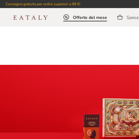
Consegna gratuita per ordini superiori a 99 €!
Offerte del mese
Spesa 