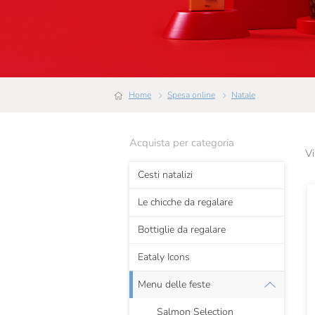
Home
Spesa online
Natale
Acquista per categoria
Vi
Cesti natalizi
Le chicche da regalare
Bottiglie da regalare
Eataly Icons
Menu delle feste
Salmon Selection