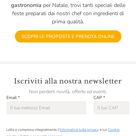
Sottolestelle
gastronomia
per Natale, trovi tanti speciali delle
feste preparati dai nostri chef con ingredienti di
Talatta
prima qualità.
Tartufai Bio
SCOPRI LE PROPOSTE E PRENOTA ONLINE
Tartuflanghe
Terre Del Castelmagno
Terre Di Altamura
Testa Conserve
Iscriviti alla nostra newsletter
Torta Pistocchi
Non perderti novità, offerte ed eventi.
Trote Astro
Email
*
CAP
*
Urbani Tartufi
Vallillo
Valverbe
Letta e compresa integralmente l’
Informativa sulla privacy
e sui
Cookie
,