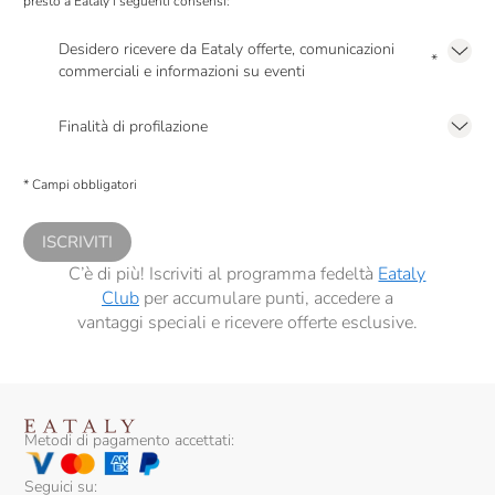
presto a Eataly i seguenti consensi:
Vecchio Magazzino Doganale
Desidero ricevere da Eataly offerte, comunicazioni
Venchi
*
commerciali e informazioni su eventi
Presto a Eataly il mio consenso per le attività di marketing descritte al
punto
Ventura
2.F dell’Informativa sulla Privacy
Finalità di profilazione
Vergnano
Presto a Eataly il consenso per trattare i miei dati per finalità di profilazione
descritte al
punto 2.E dell’Informativa sulla Privacy
, nonché per propormi
Vicente Marino
* Campi obbligatori
comunicazioni commerciali personalizzate, in caso di consenso prestato ai
sensi del precedente punto 1.
Vignola
ISCRIVITI
Villa De Varda
C’è di più! Iscriviti al programma fedeltà
Eataly
Club
per accumulare punti, accedere a
Villani
vantaggi speciali e ricevere offerte esclusive.
Vincenzi
Wild Salmon
Épiù
Metodi di pagamento accettati:
Seguici su: