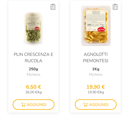
Parco Sereno
Pasta Fresca Rossi
Pasta Di Liguria
Pasticceria Quadrifoglio
Pastificio Artusi
PLIN CRESCENZA E
AGNOLOTTI
RUCOLA
PIEMONTESI
Pastificio Felicetti
250g
1Kg
Pastificio Morelli
Michelis
Michelis
Pastificio Vallebelbo
6,50 €
19,90 €
26,00 €/kg
19,90 €/kg
Pastificio Di Treviso
Patatas Nana
AGGIUNGI
AGGIUNGI
Pellegrino
Poliartigiana