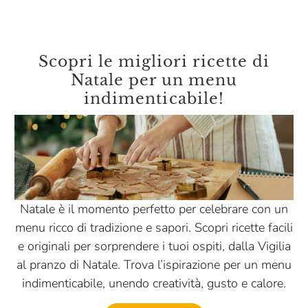
Quadro Carni
Quaja Veneta
Scopri le migliori ricette di
Quattro Portoni
Natale per un menu
indimenticabile!
Riolfi
Rivoltini
Roi
Répertoire Culinaire
Salmon & Co
Natale è il momento perfetto per celebrare con un
menu ricco di tradizione e sapori. Scopri ricette facili
Salsa Natura
e originali per sorprendere i tuoi ospiti, dalla Vigilia
Salumificio Bazza
al pranzo di Natale. Trova l’ispirazione per un menu
Salumificio Mannori
indimenticabile, unendo creatività, gusto e calore.
Salumificio Romano Mainelli