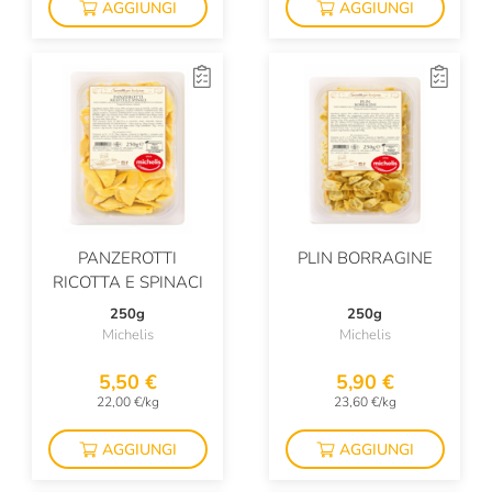
AGGIUNGI
AGGIUNGI
Mariangela Prunotto
Mario Fongo
Masseria Mirogallo
Master Gnocchi
Michele Portoghese
Michelis
PANZEROTTI
PLIN BORRAGINE
Montanaro
RICOTTA E SPINACI
Montaraz
250g
250g
Michelis
Michelis
My Cooking Box
5,50 €
5,90 €
Negrini
22,00 €/kg
23,60 €/kg
Norge
AGGIUNGI
AGGIUNGI
Oroazzurro