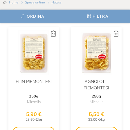
La Sfoglia
Home
Spesa online
Natale
La Valletta
ORDINA
FILTRA
Latteria Di Branzi
Le Sfogline
Le Tamerici
Luccini
Madama Oliva
Magno Food
PLIN PIEMONTESI
AGNOLOTTI
PIEMONTESI
Maison Bertolin
250g
250g
Maison Nocciola Piemonte
Michelis
Michelis
Mancini
5,90 €
5,50 €
23,60 €/kg
22,00 €/kg
Marea