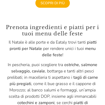
SCOPRI DI PIÙ
Santoro
Santu Predu
Prenota ingredienti e piatti per i
Sapori Dell'Antica Murgia
tuoi menu delle feste
Savini Tartufi
Il Natale è alle porte e da Eataly trovi tanti
piatti
Scyavuru
pronti per Natale
per rendere unici i tuoi
menu
Segnana
delle feste
!
Sicily Food
In pescheria, puoi scegliere tra
ostriche, salmone
selvaggio, caviale
, bottarga e tanti altri pesci
Slitti
prelibati; in macelleria ti aspettano i
tagli di carne
Smeralda
più pregiati
, come il bue grasso e il cappone di
Soena
Morozzo; al banco salumi e formaggi, un’ampia
scelta di prodotti DOP, insieme agli immancabili
Sorelle Nurzia
cotechini e zamponi
; se cerchi
piatti di