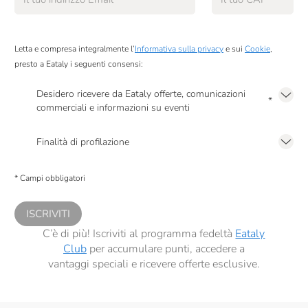
Pastificio Artusi
Pastificio Felicetti
Letta e compresa integralmente l’
Informativa sulla privacy
e sui
Cookie
,
presto a Eataly i seguenti consensi:
Pastificio Morelli
Desidero ricevere da Eataly offerte, comunicazioni
*
Pastificio Vallebelbo
commerciali e informazioni su eventi
Presto a Eataly il mio consenso per le attività di marketing descritte al
punto
Pastificio Di Treviso
2.F dell’Informativa sulla Privacy
Finalità di profilazione
Patatas Nana
Presto a Eataly il consenso per trattare i miei dati per finalità di profilazione
descritte al
punto 2.E dell’Informativa sulla Privacy
, nonché per propormi
* Campi obbligatori
Pellegrino
comunicazioni commerciali personalizzate, in caso di consenso prestato ai
sensi del precedente punto 1.
Poliartigiana
ISCRIVITI
Quadro Carni
C’è di più! Iscriviti al programma fedeltà
Eataly
Club
per accumulare punti, accedere a
Quaja Veneta
vantaggi speciali e ricevere offerte esclusive.
Quattro Portoni