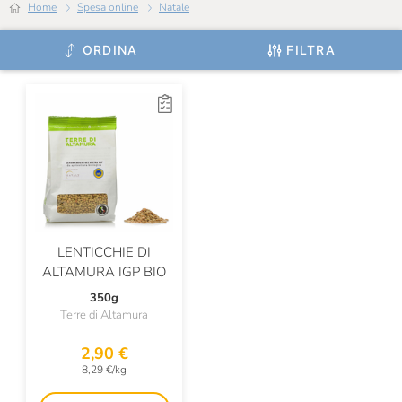
Gustarosso
Home
Spesa online
Natale
I Nostri Produttori
ORDINA
FILTRA
Ignalat
Il Convento
Il Mercante Di Spezie
Il Vallino
Invernizzi Si
Italpesto
LENTICCHIE DI
ALTAMURA IGP BIO
Jolanda De Colò
350g
L'Arcolaio
Terre di Altamura
L'Ortofrutta Di Eataly
2,90 €
8,29 €/kg
La Bottega Del Tortellante