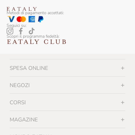
Riolfi
Rivoltini
Metodi di pagamento accettati:
Roi
Seguici su:
Répertoire Culinaire
Scopri il programma fedeltà:
Salmon & Co
Salsa Natura
SPESA ONLINE
Salumificio Bazza
Salumificio Mannori
NEGOZI
Salumificio Romano Mainelli
CORSI
Santoro
Santu Predu
MAGAZINE
Sapori Dell'Antica Murgia