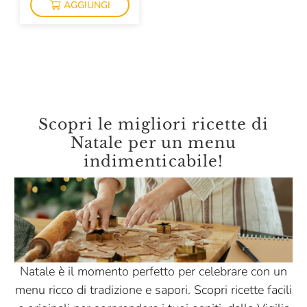
AGGIUNGI
La Gastronomia Di Eataly
La Granda
La Granda Pronta
La Macelleria Di Eataly
La Monfortina
Scopri le migliori ricette di
La Nicchia
Natale per un menu
indimenticabile!
La Panetteria Di Eataly
La Pescheria Di Eataly
La Sfoglia
La Valletta
Latteria Di Branzi
Natale è il momento perfetto per celebrare con un
menu ricco di tradizione e sapori. Scopri ricette facili
Le Sfogline