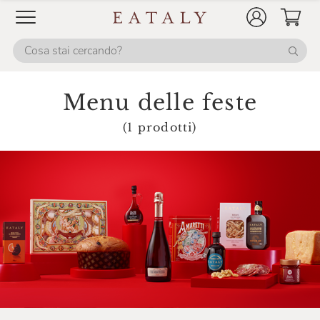
Frescobaldi
Friul Trota
Fromi
Menu delle feste
Galup
(1 prodotti)
Gastronomia Falcone
Giardiniera Di Morgan
Giovanni Fratepietro
Giusti
Gli Aironi
Gratifico
Guido Gobino