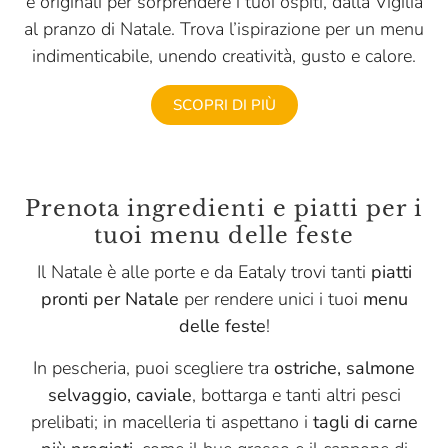
e originali per sorprendere i tuoi ospiti, dalla Vigilia
Le Tamerici
al pranzo di Natale. Trova l’ispirazione per un menu
indimenticabile, unendo creatività, gusto e calore.
Luccini
Madama Oliva
SCOPRI DI PIÙ
Magno Food
Maison Bertolin
Prenota ingredienti e piatti per i
Maison Nocciola Piemonte
tuoi menu delle feste
Mancini
Il Natale è alle porte e da Eataly trovi tanti
piatti
Marea
pronti per Natale
per rendere unici i tuoi
menu
Mariangela Prunotto
delle feste
!
Mario Fongo
In pescheria, puoi scegliere tra
ostriche, salmone
selvaggio, caviale
, bottarga e tanti altri pesci
Masseria Mirogallo
prelibati; in macelleria ti aspettano i
tagli di carne
Master Gnocchi