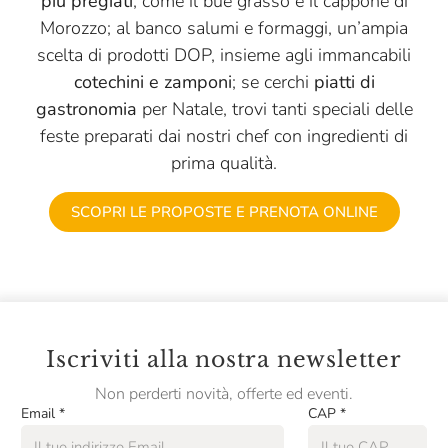
più pregiati
, come il bue grasso e il cappone di
Michele Portoghese
Morozzo; al banco salumi e formaggi, un’ampia
scelta di prodotti DOP, insieme agli immancabili
Michelis
cotechini e zamponi
; se cerchi
piatti di
Montanaro
gastronomia
per Natale, trovi tanti speciali delle
feste preparati dai nostri chef con ingredienti di
Montaraz
prima qualità.
My Cooking Box
SCOPRI LE PROPOSTE E PRENOTA ONLINE
Negrini
Norge
Oroazzurro
Parco Sereno
Iscriviti alla nostra newsletter
Pasta Fresca Rossi
Non perderti novità, offerte ed eventi.
Pasta Di Liguria
Email
*
CAP
*
Pasticceria Quadrifoglio