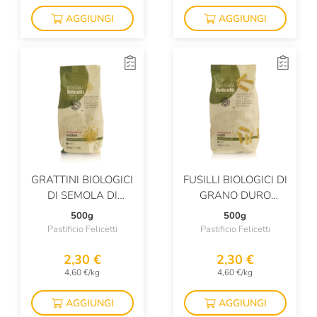
AGGIUNGI
AGGIUNGI
GRATTINI BIOLOGICI
FUSILLI BIOLOGICI DI
DI SEMOLA DI
GRANO DURO
GRANO DURO
TRAFILATI AL
500g
500g
BRONZO
Pastificio Felicetti
Pastificio Felicetti
2,30 €
2,30 €
4,60 €/kg
4,60 €/kg
AGGIUNGI
AGGIUNGI