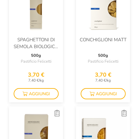
SPAGHETTONI DI
CONCHIGLIONI MATT
SEMOLA BIOLOGICA
DI GRANO DURO
500g
500g
MATT
Pastificio Felicetti
Pastificio Felicetti
3,70 €
3,70 €
7,40 €/kg
7,40 €/kg
AGGIUNGI
AGGIUNGI