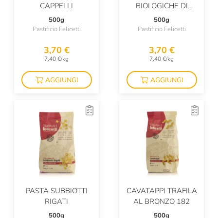
CAPPELLI
BIOLOGICHE DI
SEMOLE DI GRANO
500g
500g
DURO
Pastificio Felicetti
Pastificio Felicetti
3,70 €
3,70 €
7,40 €/kg
7,40 €/kg
AGGIUNGI
AGGIUNGI
PASTA SUBBIOTTI
CAVATAPPI TRAFILA
RIGATI
AL BRONZO 182
500g
500g