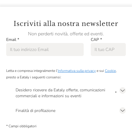
Iscriviti alla nostra newsletter
Non perderti novità, offerte ed eventi.
Email
*
CAP
*
Letta e compresa integralmente l’
Informativa sulla privacy
e sui
Cookie
,
presto a Eataly i seguenti consensi:
Desidero ricevere da Eataly offerte, comunicazioni
*
commerciali e informazioni su eventi
Presto a Eataly il mio consenso per le attività di marketing descritte al
punto
2.F dell’Informativa sulla Privacy
Finalità di profilazione
Presto a Eataly il consenso per trattare i miei dati per finalità di profilazione
descritte al
punto 2.E dell’Informativa sulla Privacy
, nonché per propormi
* Campi obbligatori
comunicazioni commerciali personalizzate, in caso di consenso prestato ai
sensi del precedente punto 1.