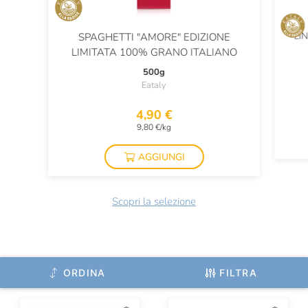
LI
SPAGHETTI "AMORE" EDIZIONE
LIMITATA 100% GRANO ITALIANO
500g
Eataly
4,90 €
9,80 €/kg
AGGIUNGI
Scopri la selezione
ORDINA
FILTRA