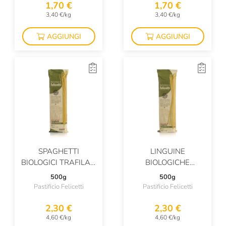
1,70 €
1,70 €
3,40 €/kg
3,40 €/kg
AGGIUNGI
AGGIUNGI
SPAGHETTI
LINGUINE
BIOLOGICI TRAFILATI
BIOLOGICHE
AL BRONZO
TRAFILATI AL
500g
500g
BRONZO
Pastificio Felicetti
Pastificio Felicetti
2,30 €
2,30 €
4,60 €/kg
4,60 €/kg