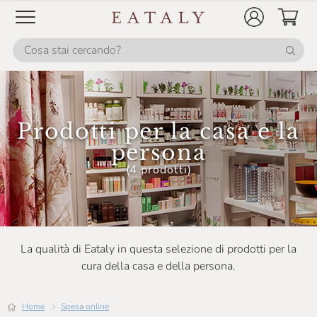
Sapone Di Un Tempo
Slow Food Editore
Slow Food Editore Per Eataly
Smeg
Prodotti per la casa e la
Sperling & Kupfer
persona
TVS
(4 prodotti)
Joie
La qualità di Eataly in questa selezione di prodotti per la
cura della casa e della persona.
Home
Spesa online