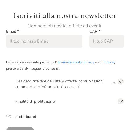
Iscriviti alla nostra newsletter
Non perderti novità, offerte ed eventi.
Email
*
CAP
*
Letta e compresa integralmente l’
Informativa sulla privacy
e sui
Cookie
,
presto a Eataly i seguenti consensi:
Desidero ricevere da Eataly offerte, comunicazioni
*
commerciali e informazioni su eventi
Presto a Eataly il mio consenso per le attività di marketing descritte al
punto
2.F dell’Informativa sulla Privacy
Finalità di profilazione
Presto a Eataly il consenso per trattare i miei dati per finalità di profilazione
descritte al
punto 2.E dell’Informativa sulla Privacy
, nonché per propormi
* Campi obbligatori
comunicazioni commerciali personalizzate, in caso di consenso prestato ai
sensi del precedente punto 1.